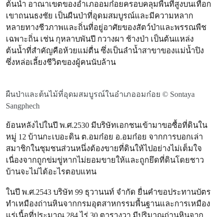
ต้นน้ำ อาณาเขตของอำเภออมก๋อยครอบคลุมพื้นที่สูงบนเทือก
เขาถนนธงชัย เป็นผืนป่าที่อุดมสมบูรณ์และมีความหลาก
หลายทางชีวภาพและถิ่นที่อยู่อาศัยของสัตว์ป่าและพรรณพืช
เฉพาะถิ่น เช่น กุหลาบพันปี กวางผา ช้างป่า เป็นต้นแหล่ง
ต้นน้ำที่สำคัญคือห้วยแม่ตื่น ซึ่งเป็นลำน้ำสาขาของแม่น้ำปิง
ซึ่งหล่อเลี้ยงชีวิตของผู้คนนับล้าน
ผืนป่าและต้นไม้ที่อุดมสมบูรณ์ในอำเภออมก๋อย © Sontaya
Sangphech
ย้อนหลังไปในปี พ.ศ.2530 มีบริษัทเอกชนเข้ามาขอซื้อที่ดินใน
หมู่ 12 บ้านกะเบอะดิน ต.อมก๋อย อ.อมก๋อย จากการบอกเล่า
สมาชิกในชุมชนส่วนหนึ่งต้องขายที่ดินให้ไปอย่างไม่เต็มใจ
เนื่องจากถูกข่มขู่หากไม่ยอมขายให้และถูกยึดที่ดินโดยชาว
บ้านจะไม่ได้อะไรตอบแทน
ในปี พ.ศ.2543 บริษัท 99 ธุวานนท์ จำกัด ยื่นคำขอประทานบัตร
ทำเหมืองถ่านหินจากกรมอุตสาหกรรมพื้นฐานและการเหมือง
แร่เนื้อที่ประมาณ 284 ไร่ 30 ตารางวา มีปริมาณถ่านหินจาก