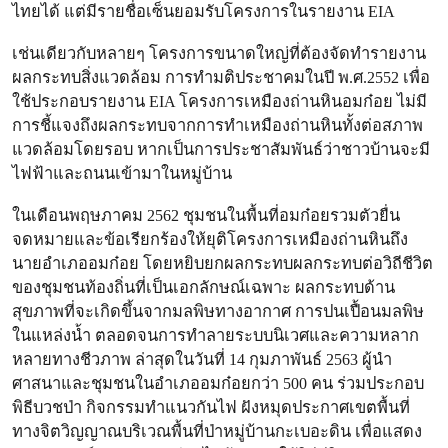
ไทยได้ แต่มีรายชื่อเซ็นยอมรับโครงการในรายงาน EIA
เช่นเดียวกับหลายๆ โครงการขนาดใหญ่ที่ต้องจัดทำรายงาน
ผลกระทบสิ่งแวดล้อม การทำมติประชาคมในปี พ.ศ.2552 เพื่อ
ใช้ประกอบรายงาน EIA โครงการเหมืองถ่านหินอมก๋อย ไม่มี
การชี้แจงถึงผลกระทบจากการทำเหมืองถ่านหินทั้งต่อสภาพ
แวดล้อมโดยรอบ หากเป็นการประชาสัมพันธ์ว่าชาวบ้านจะมี
ไฟฟ้าและถนนเข้ามาในหมู่บ้าน
ในเดือนพฤษภาคม 2562 ชุมชนในพื้นที่อมก๋อยรวมตัวยื่น
จดหมายและข้อเรียกร้องให้ยุติโครงการเหมืองถ่านหินถึง
นายอำเภออมก๋อย โดยหยิบยกผลกระทบผลกระทบต่อวิถีชีวิต
ของชุมชนท้องถิ่นที่เป็นเอกลักษณ์เฉพาะ ผลกระทบด้าน
สุขภาพที่จะเกิดขึ้นจากมลพิษทางอากาศ การปนเปื้อนมลพิษ
ในแหล่งน้ำ ตลอดจนการทำลายระบบนิเวศและความหลาก
หลายทางชีวภาพ ล่าสุดในวันที่ 14 กุมภาพันธ์ 2563 ผู้นำ
ศาสนา​และชุมชนในอำเภออมก๋อยกว่า 500 ​คน​ ร่วมประกอบ
พิธีบวชป่า กิจกรรมทำแนวกันไฟ ฝังหมุดประกาศเขตพื้นที่
ทางจิตวิญญาณบริเวณพื้นที่ป่าหมู่บ้านกะเบอะดิน เพื่อแสดง