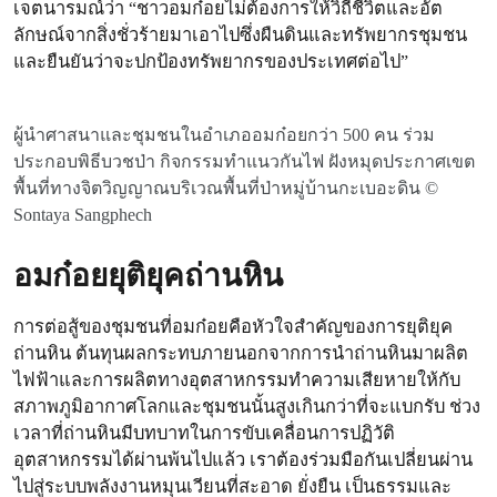
เจตนารมณ์ว่า “ชาวอมก๋อยไม่ต้องการให้วิถีชีวิตและอัต
ลักษณ์จากสิ่งชั่วร้ายมาเอาไปซึ่งผืนดินและทรัพยากรชุมชน
และยืนยันว่าจะปกป้องทรัพยากรของประเทศต่อไป”
ผู้นำศาสนา​และชุมชนในอำเภออมก๋อยกว่า 500 ​คน​ ร่วม
ประกอบพิธีบวชป่า กิจกรรมทำแนวกันไฟ ฝังหมุดประกาศเขต
พื้นที่ทางจิตวิญญาณบริเวณพื้นที่ป่าหมู่บ้านกะเบอะดิน ©
Sontaya Sangphech
อมก๋อยยุติยุคถ่านหิน
การต่อสู้ของชุมชนที่อมก๋อยคือหัวใจสำคัญของการยุติยุค
ถ่านหิน ต้นทุนผลกระทบภายนอกจากการนำถ่านหินมาผลิต
ไฟฟ้าและการผลิตทางอุตสาหกรรมทำความเสียหายให้กับ
สภาพภูมิอากาศโลกและชุมชนนั้นสูงเกินกว่าที่จะแบกรับ ช่วง
เวลาที่ถ่านหินมีบทบาทในการขับเคลื่อนการปฏิวัติ
อุตสาหกรรมได้ผ่านพ้นไปแล้ว เราต้องร่วมมือกันเปลี่ยนผ่าน
ไปสู่ระบบพลังงานหมุนเวียนที่สะอาด ยั่งยืน เป็นธรรมและ