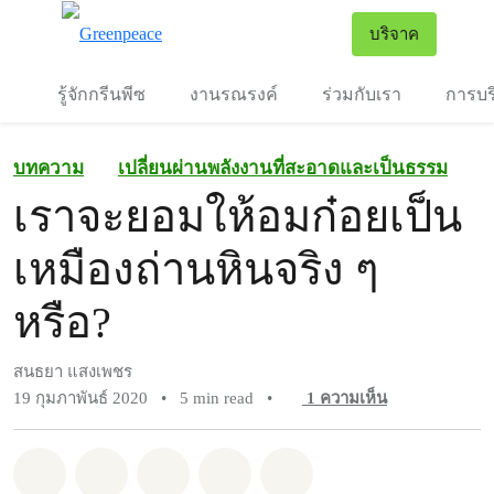
To
บริจาค
เมนู
รู้จักกรีนพีซ
งานรณรงค์
ร่วมกับเรา
การบร
บทความ
เปลี่ยนผ่านพลังงานที่สะอาดและเป็นธรรม
เราจะยอมให้อมก๋อยเป็น
เหมืองถ่านหินจริง ๆ
หรือ?
สนธยา แสงเพชร
19 กุมภาพันธ์ 2020
•
5 min read
•
1
ความเห็น
แชร์ Whatsapp
แชร์ Facebook
แชร์ Twitter
แชร์ Email
Share on Bluesky