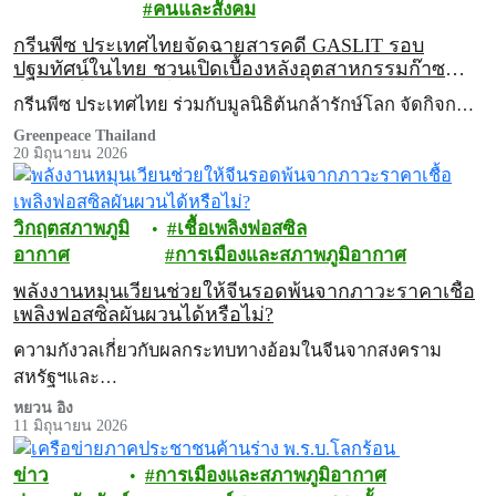
คนและสังคม
กรีนพีซ ประเทศไทยจัดฉายสารคดี GASLIT รอบ
ปฐมทัศน์ในไทย ชวนเปิดเบื้องหลังอุตสาหกรรมก๊าซ
ฟอสซิลในสหัรฐฯ ไปกับ ‘เจน ฟอนดา’
กรีนพีซ ประเทศไทย ร่วมกับมูลนิธิต้นกล้ารักษ์โลก จัดกิจก…
Greenpeace Thailand
20 มิถุนายน 2026
วิกฤตสภาพภูมิ
เชื้อเพลิงฟอสซิล
อากาศ
การเมืองและสภาพภูมิอากาศ
พลังงานหมุนเวียนช่วยให้จีนรอดพ้นจากภาวะราคาเชื้อ
เพลิงฟอสซิลผันผวนได้หรือไม่?
ความกังวลเกี่ยวกับผลกระทบทางอ้อมในจีนจากสงคราม
สหรัฐฯและ…
หยวน อิง
11 มิถุนายน 2026
ข่าว
การเมืองและสภาพภูมิอากาศ