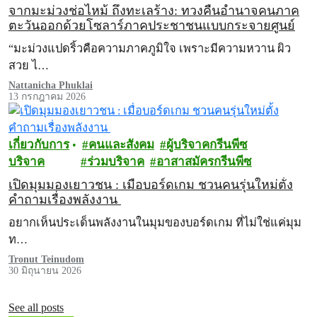
จากมะม่วงช่อไหม้ ถึงทะเลร้าง: ทวงคืนอำนาจคนภาค
ตะวันออกด้วยโซลาร์ภาคประชาชนแบบกระจายศูนย์
“มะม่วงแปดริ้วคือความภาคภูมิใจ เพราะมีความหวาน ผิว
สวย ไ…
Nattanicha Phuklai
13 กรกฎาคม 2026
เกี่ยวกับการ
คนและสังคม
ผู้บริจาคกรีนพีซ
บริจาค
ร่วมบริจาค
อาสาสมัครกรีนพีซ
เปิดมุมมองเยาวชน : เมื่อบอร์ดเกม ชวนคนรุ่นใหม่ตั้ง
คำถามเรื่องพลังงาน
อยากเห็นประเด็นพลังงานในมุมของบอร์ดเกม ที่ไม่ใช่แค่มุม
ท…
Tronut Teinudom
30 มิถุนายน 2026
See all posts