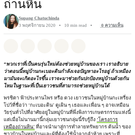
ถ่านหิน
Supang Chatuchinda
3 พฤศจิกายน 2020
•
10 min read
•
0
ความเห็น
แชร์ Whatsapp
แชร์ Facebook
แชร์ Twitter
แชร์ Email
Share on Bluesky
“พวกเราที่เป็นคนรุ่นใหม่ต้องช่วยหมู่บ้านของเรา เราอธิบาย
ว่าตอนนี้หมู่บ้านกะเบอะดินกำลังเจอปัญหาอะไรอยู่ ถ้าเหมือง
มามันจะเกิดอะไรขึ้น เราจะมาช่วยกันปกป้องหมู่บ้านด้วยกัน
ไหมในฐานะที่เป็นเยาวชนที่สามารถช่วยหมู่บ้านได้
พรชิตา ฟ้าประทานไพร หรือ ดวง เยาวชนในหมู่บ้านกะเหรี่ยง
โปว์ที่ชื่อว่า ‘กะเบอะดิน’ ดูเผิน ๆ เธอและเพื่อน ๆ อาจเหมือน
วัยรุ่นทั่วไปที่อาศัยอยู่ในหมู่บ้านที่พึ่งพิงการเกษตรกรรมแห่งนี้
แต่เมื่อไม่นานมานี้กลุ่มเยาวชนกลุ่มนี้รับรู้ถึง
‘โครงการ
เหมืองถ่านหิน’
ที่อาจนำมาสู่การทำลายทรัพยากร ต้นน้ำ ของ
ชาวบ้านในหมู่บ้านและผู้ที่ต้องใช้น้ำจากลำห้วย เพราะที่