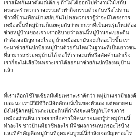
เราสนิทกันมาตั้งแต่เด็ก ๆ ถ้าไม่ได้ออกไปทำงานในไร่กับ
ครอบครัวพวกเราจะรวมตัวทำกิจกรรมด้วยกันหรือไปทาน
ข้าวที่บ้านเพื่อนบ้างสลับกันไป พอพวกเรารู้ว่าจะมีโครงการ
เหมืองขึ้นที่หมู่บ้าน ก็เลยคุยกันว่าพวกเราที่เป็นคนรุ่นใหม่ต้อง
ช่วยหมู่บ้านของเรา เราอธิบายว่าตอนนี้หมู่บ้านกะเบอะดิน
กำลังเจอปัญหาอะไรอยู่ ถ้าเหมืองมามันจะเกิดอะไรขึ้น เรา
จะมาช่วยกันปกป้องหมู่บ้านด้วยกันไหมในฐานะที่เป็นเยาวชน
ที่สามารถช่วยหมู่บ้านได้ ต่อให้เราจะแพ้หรือคัดค้านสำเร็จ
เราก็จะไม่เสียใจเพราะเราได้ออกมาช่วยกันปกป้องหมู่บ้าน
แล้ว
ที่เราเลือกใช้โซเชียลมีเดียเพราะเราคิดว่า หมู่บ้านเรามีของดี
เยอะนะ เรามีวิถีชีวิตมีอัตลักษณ์เป็นของตัวเอง แต่หลายคน
ยังไม่รู้จักหมู่บ้านกะเบอะดินที่กำลังจะเผชิญกับโครงการ
เหมืองถ่านหิน เราอยากสื่อสารให้คนภายนอกรู้ว่าหมู่บ้านนี้
ทำอะไร ชาวบ้านมีอาชีพอะไร มีพืชผลการเกษตรอะไรบ้าง
และที่สำคัญคือหมู่บ้านที่อุดมสมบูรณ์นี้กำลังเจอปัญหาอะไร