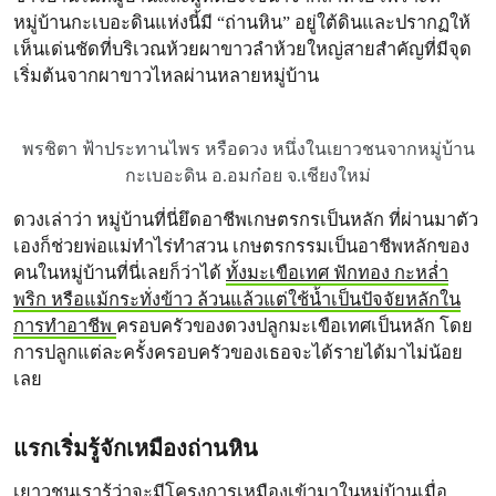
หมู่บ้านกะเบอะดินแห่งนี้มี “ถ่านหิน” อยู่ใต้ดินและปรากฏให้
เห็นเด่นชัดที่บริเวณห้วยผาขาวลำห้วยใหญ่สายสำคัญที่มีจุด
เริ่มต้นจากผาขาวไหลผ่านหลายหมู่บ้าน
พรชิตา ฟ้าประทานไพร หรือดวง หนึ่งในเยาวชนจากหมู่บ้าน
กะเบอะดิน อ.อมก๋อย จ.เชียงใหม่
ดวงเล่าว่า หมู่บ้านที่นี่ยึดอาชีพเกษตรกรเป็นหลัก ที่ผ่านมาตัว
เองก็ช่วยพ่อแม่ทำไร่ทำสวน เกษตรกรรมเป็นอาชีพหลักของ
คนในหมู่บ้านที่นี่เลยก็ว่าได้
ทั้งมะเขือเทศ ฟักทอง กะหล่ำ
พริก หรือแม้กระทั่งข้าว ล้วนแล้วแต่ใช้น้ำเป็นปัจจัยหลักใน
การทำอาชีพ
ครอบครัวของดวงปลูกมะเขือเทศเป็นหลัก โดย
การปลูกแต่ละครั้งครอบครัวของเธอจะได้รายได้มาไม่น้อย
เลย
แรกเริ่มรู้จักเหมืองถ่านหิน
เยาวชนเรารู้ว่าจะมีโครงการเหมืองเข้ามาในหมู่บ้านเมื่อ