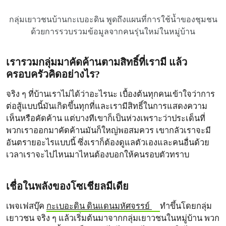
กลุ่มเยาวชนบ้านกะเบอะดิน พูดถึงแผนที่การใช้น้ำของชุมชน
ด้วยการรวบรวมข้อมูลจากคนรุ่นใหม่ในหมู่บ้าน
เรารวมกลุ่มมาคัดค้านตามสิทธิ์ที่เรามี แล้ว
ครอบครัวคิดอย่างไร?
จริง ๆ ที่บ้านเราไม่ได้ว่าอะไรนะ เบื้องต้นทุกคนเข้าใจว่าการ
ต่อสู้แบบนี้มันเกิดขึ้นทุกที่และเรามีสิทธิ์ในการแสดงความ
เห็นหรือคัดค้าน แต่บางทีเขาก็เป็นห่วงเพราะว่าประเด็นที่
พวกเราออกมาคัดค้านมันก็ใหญ่พอสมควร เขากลัวเราจะมี
อันตรายอะไรแบบนี้ ซึ่งเราก็ต้องดูแลตัวเองและคนอื่นด้วย
เวลาเราจะไปไหนมาไหนต้องบอกให้คนรอบตัวทราบ
เชื่อในพลังของโซเชียลมีเดีย
เพจเฟสบุ๊ค
กะเบอะดิน ดินแดนมหัศจรรย์
ทำขึ้นโดยกลุ่ม
เยาวชน จริง ๆ แล้วเริ่มต้นมาจากกลุ่มเยาวชนในหมู่บ้าน พวก