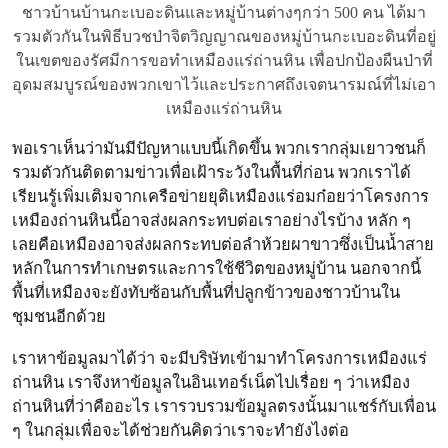
ชาวบ้านบ้านกะเบอะดินและหมู่บ้านต่างๆกว่า 500 คน ได้มา
รวมตัวกันในพิธีบวชป่าจิตวิญญาณของหมู่บ้านกะเบอะดินที่อยู่
ในเขตของรัศมีการขอทำเหมืองแร่ถ่านหิน เพื่อปกป้องผืนป่าที่
อุดมสมบูรณ์ของพวกเขาไว้และประกาศถึงเจตนารมณ์ที่ไม่เอา
เหมืองแร่ถ่านหิน
พอเราเห็นว่ามันมีปัญหาแบบนี้เกิดขึ้น พวกเรากลุ่มเยาวชนก็
รวมตัวกันติดตามข่าวเพื่อเฝ้าระวังในพื้นที่ก่อน พวกเราได้
เรียนรู้เพิ่มเติมจากเครือข่ายยุติเหมืองแร่อมก๋อยว่าโครงการ
เหมืองถ่านหินนี้อาจส่งผลกระทบต่อเราอย่างไรบ้าง หลัก ๆ
เลยคือเหมืองอาจส่งผลกระทบต่อลำห้วยผาขาวซึ่งเป็นน้ำสาย
หลักในการทำเกษตรและการใช้ชีวิตของหมู่บ้าน นอกจากนี้
พื้นที่เหมืองจะยังทับซ้อนกับพื้นที่ปลูกข้าวของชาวบ้านใน
ชุมชนอีกด้วย
เราหาข้อมูลมาได้ว่า จะมีบริษัทเข้ามาทำโครงการเหมืองแร่
ถ่านหิน เราจึงหาข้อมูลในอินเทอร์เน็ตไปเรื่อย ๆ ว่าเหมือง
ถ่านหินที่ว่าคืออะไร เรารวบรวมข้อมูลตรงนั้นมาแชร์กับเพื่อน
ๆ ในกลุ่มเพื่อจะได้ช่วยกันคิดว่าเราจะทำยังไงต่อ