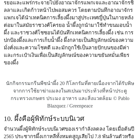
รยอและแพร่กระจายไปยังอาณาจักรแพกเจและอาณาจักรชิ
ลลาและเกิดก้าวหน้าไปพอสมควร โดยตามบันทึกอาณาจักร
แพกเจได้นำเทคนิคการเลี้ยงผึ้งมาสู่ประเทศญี่ปุ่นในภายหลัง
ต่อมาในสมัยราชวงศ์โครยอ น้ำผึ้งถูกนำมาใช้ทำขนมอบน้ำ
ผึ้ง และราชวงศ์โชซอนได้บันทึกเทคนิคการเลี้ยงผึ้ง เช่น การ
ปกป้องผึ้งและการเก็บน้ำผึ้ง ผึ้งกลายเป็นสัญลักษณ์ของความ
มั่งคั่งและความโชคดี และมักถูกใช้เป็นลายปักบนของมีค่า
และกระเป๋าเงินเพื่อเป็นสัญลักษณ์ของความขยันหมั่นเพียร
ของผึ้ง
นักกิจกรรมกรีนพีซนำผึ้ง 20 กิโลกรัมที่ตายเนื่องจากได้รับพิษ
จากการใช้ยาฆ่าแมลงในสเปนมาประท้วงที่หน้าประตู
กระทรวงเกษตร ประมง อาหาร และสิ่งแวดล้อม © Pablo
Blazquez / Greenpeace
10. ผึ้งคือผู้พิทักษ์ระบบนิเวศ
จำนวนผึ้งผู้พิทักษ์ระบบนิเวศของเรากำลังลดลง โดยเมื่อต้นปี
2565 ประชากรผึ้งเกาหลีทั้งหมดสูญเสียไป 7.8 พันล้านตัวหรือ