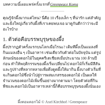
บทความนี้เผยแพร่ครั้งแรกที่
Greenpeace Korea
คุณรู้จักผึ้งมากแค่ไหน? นี่คือ 10 เรื่องเล็ก ๆ ที่น่ารัก แต่สำคัญ
และยิ่งใหญ่เกี่ยวกับผึ้งที่เราเคยพบเจอ มาดูกันดีกว่าว่าจะมี
อะไรบ้าง
1. ตัวต่อคือบรรพบุรุษของผึ้ง
ผึ้งปรากฏตัวครั้งแรกบนโลกเมื่อไรนะ? เดิมทีผึ้งเป็นแมลงที่
กินแมลงอื่น ๆ เป็นอาหาร เช่นเดียวกับตัวต่อในปัจจุบัน แต่รูป
ลักษณ์ของดอกไม้ในยุคครีเตเชียสเมื่อประมาณ 100 ล้านปี
ก่อน ทำให้พฤติกรรมของผึ้งเริ่มเปลี่ยนไป ดอกไม้ก็เริ่มมีสีสัน
และรูปร่างที่หลากหลายเพื่อดึงดูดผึ้งให้มากิน ผึ้งบางตัวเริ่มที่
จะกินดอกไม้ซึ่งนำไปสู่การผสมเกสรของดอกไม้ เป็นผลให้
จำนวนของดอกไม้เพิ่มขึ้นอย่างมากตามมา โดยตัวต่อที่กิน
พืชและดอกไม้เป็นอาหารเหล่านี้ก็คือบรรพบุรุษของผึ้งนั่นเอง
ผึ้งตอมดอกไม้ © Axel Kirchhof / Greenpeace