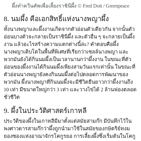
ผึ้งทำควีนคัพเพื่อเลี้ยงราชินีผึ้ง © Fred Dott / Greenpeace
8. นมผึ้ง คือเอกสิทธิ์แห่งนางพญาผึ้ง
ทั้งนางพญาและผึ้งงานเกิดจากตัวอ่อนตัวเดียวกัน จากนั้นตัว
อ่อนบางตัวจะกลายเป็นราชินีผึ้ง และตัวอื่น ๆ จะกลายเป็นผึ้ง
งาน แล้วอะไรสร้างความแตกต่างนี้ล่ะ? คำตอบคือผึ้ง
นางพญาเติบโตในพื้นที่พิเศษที่เรียกว่าเซลล์นางพญา และ
พวกมันยังได้กินนมผึ้งเป็นเวลานานกว่าผึ้งงาน ในขณะที่ตัว
อ่อนของผึ้งงานได้กินนมผึ้งเพียงสามวันแรกเท่านั้น ในขณะที่
ตัวอ่อนนางพญายังคงกินนมผึ้งต่อไปตลอดการพัฒนาของ
พวกมัน ผึ้งนางพญาที่กินนมผึ้งจะมีชีวิตยืนยาวกว่าผึ้งงานถึง
10 เท่า มีขนาดใหญ่กว่า 3 เท่า และวางไข่ได้ 2 ล้านฟองตลอด
ชั่วชีวิต
9. ผึ้งในประวัติศาสตร์เกาหลี
ประวัติของผึ้งในเกาหลีมีมาตั้งแต่สมัยสามก๊ก มีบันทึกไว้ใน
พงศาวดารสามก๊กว่าผึ้งถูกนำมาใช้ในสมัยของกษัตริย์ทงม
ยองซองแห่งอาณาจักรโคกูรยอ การเลี้ยงผึ้งซึ่งเริ่มต้นในโคกู