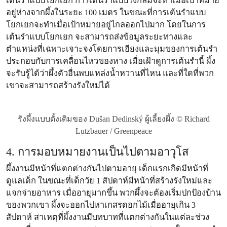
เต้นรำแบบโยกเยก การเต้นรำแบบวงกลมจะทำเมื่อเป้าหมาย
อยู่ห่างจากผึ้งในระยะ 100 เมตร ในขณะที่การเต้นรำแบบ
โยกเยกจะทำเมื่อเป้าหมายอยู่ไกลออกไปมาก โดยในการ
เต้นรำแบบโยกเยก จะสามารถส่งข้อมูลระยะทางและ
ตำแหน่งที่เฉพาะเจาะจงโดยการเอียงและมุมของการเต้นรำ
ประกอบกับการเคลื่อนไหวของหาง เมื่อเฝ้าดูการเต้นรำนี้ ผึ้ง
จะรับรู้ได้ว่าผึ้งตัวอื่นพบแหล่งน้ำหวานที่ไหน และที่ใดที่พวก
เขาจะสามารถสร้างรังใหม่ได้
รังผึ้งแบบดั้งเดิมของ Dušan Dedinský ผู้เลี้ยงผึ้ง © Richard
Lutzbauer / Greenpeace
4. การมอบหมายงานเป็นไปตามอาวุโส
ผึ้งงานมีหน้าที่แตกต่างกันไปตามอายุ เด็กแรกเกิดมีหน้าที่
ดูแลเด็ก ในขณะที่เด็กวัย 1 สัปดาห์มีหน้าที่สร้างรังใหม่และ
แจกจ่ายอาหาร เมื่ออายุมากขึ้น พวกผึ้งจะต้องเริ่มปกป้องบ้าน
ของพวกเขา ผึ้งจะออกไปหาเกสรดอกไม้เมื่ออายุเกิน 3
สัปดาห์ สาเหตุที่ผึ้งงานมีบทบาทที่แตกต่างกันในแต่ละช่วง