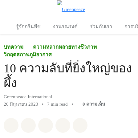
To
เมนู
รู้จักกรีนพีซ
งานรณรงค์
ร่วมกับเรา
การบร
บทความ
ความหลากหลายทางชีวภาพ
|
วิกฤตสภาพภูมิอากาศ
10 ความลับที่ยิ่งใหญ่ของ
ผึ้ง
Greenpeace International
20 มิถุนายน 2023
•
7 min read
•
0
ความเห็น
แชร์ Whatsapp
แชร์ Facebook
แชร์ Twitter
แชร์ Email
Share on Bluesky