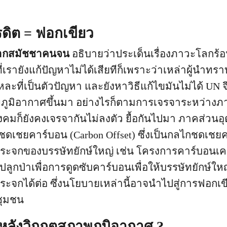
ดิต = ฟอกเขียว
 จากสมัชชาคนจน
อธิบายว่าประเด็นเรื่องภาวะโลกร้อนเป
่เรายังแก้ปัญหาไม่ได้เสียทีก็เพราะว่าเหล่าผู้นำทรา
ละที่เป็นตัวปัญหา และยังหาวิธีแก้ไขมันไม่ได้ UN 
ภูมิอากาศขึ้นมา อย่างไรก็ตามการเจรจาระหว่าง
คมก็ยังคงเจรจากันไม่ลงตัว ยื้อกันไปมา ภาคส่วน
รชดเชยคาร์บอน (Carbon Offset) ซึ่งเป็นกลไกชดเช
กระจกของบรรษัทยักษ์ใหญ่ เช่น โครงการคาร์บอนเค
ปลูกป่าเพื่อการดูดซับคาร์บอนเพื่อให้บรรษัทยักษ์ให
ระจกได้ต่อ ซึ่งนโยบายเหล่านี้อาจนำไปสู่การฟอกเขีย
ชุมชน
องหลังวิกฤตสภาพภูมิอากาศ ?