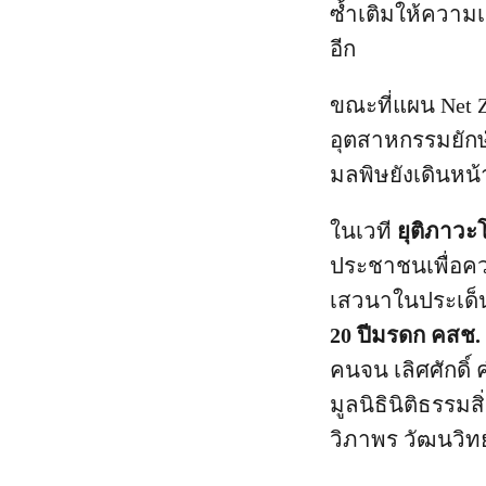
ซ้ำเติมให้ความ
อีก
ขณะที่แผน Net 
อุตสาหกรรมยักษ
มลพิษยังเดินหน้
ในเวที
ยุติภาวะโ
ประชาชนเพื่อค
เสวนาในประเด
20 ปีมรดก คสช. ส
คนจน เลิศศักดิ์
มูลนิธินิติธรร
วิภาพร วัฒนวิทย