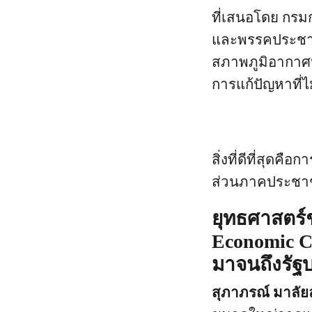
ที่เสนอโดย กรม
และพรรคประชาช
สภาพภูมิอากาศนั
การแก้ปัญหาที่ไ
สิ่งที่ดีที่สุดค
ส่วนภาคประชาชน
ยุทธศาสตร์
Economic C
มาจนถึงรัฐบ
สุภาภรณ์ มาลัยล