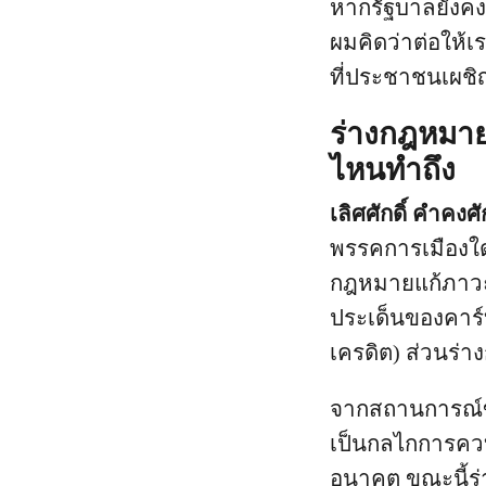
หากรัฐบาลยังคง
ผมคิดว่าต่อให้
ที่ประชาชนเผชิญ
ร่างกฎหมาย
ไหนทำถึง
เลิศศักดิ์ คำคงศ
พรรคการเมืองใดท
กฎหมายแก้ภาวะโ
ประเด็นของคาร์บ
เครดิต) ส่วนร่
จากสถานการณ์ข้
เป็นกลไกการคว
อนาคต ขณะนี้ร่