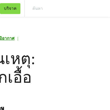
บริจาค
ค้น
มิอากาศ
|
นเหตุ:
เอื้อ