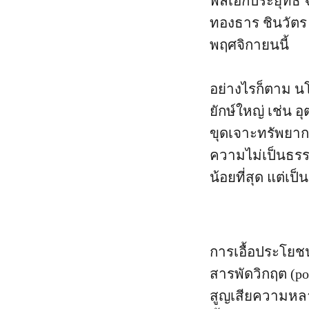
พลเอกประยุทธ์ จ
ทองธาร ชินวัตร
พฤศจิกายนนี้
อย่างไรก็ตาม นโ
ยักษ์ใหญ่ เช่
ขุดเจาะทรัพยาก
ความไม่เป็นธรรม
น้อยที่สุด แต่เ
การเอื้อประโยช
สารพัดวิกฤต (p
สูญเสียความหลา