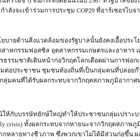
ันทร์โอชา) จนกระทั่งตอนนี้ในปี 2567 ที่รัฐบาลขอ
 กำลังจะเข้าร่วมการประชุม COP29 ที่อาร์เซอรไบจ
ยบายด้านสิ่งแวดล้อมของรัฐบาลนั้นยังคงเอื้อประโย
น อุตสาหกรรมฟอสซิล อุตสาหกรรมเกษตรและอาหาร 
รธรรมชาติเดินหน้าก่อวิกฤตโลกเดือดผ่านการฟอกเข
ต่อประชาชน ชุมชนท้องถิ่นที่เป็นกลุ่มคนที่ปล่อยก
ป็นกลุ่มคนที่ได้รับผลกระทบจากวิกฤตสภาพภูมิอากาศม
น์ให้กับบรรษัทยักษ์ใหญ่ทำให้ประชาชนกลุ่มเปราะบ
oly crisis) ทั้งผลกระทบจากหายนะจากวิกฤตสภาพภ
กหลายทางชีวภาพ ซึ่งพวกเขาไม่ได้มีส่วนก่อขึ้น ผ