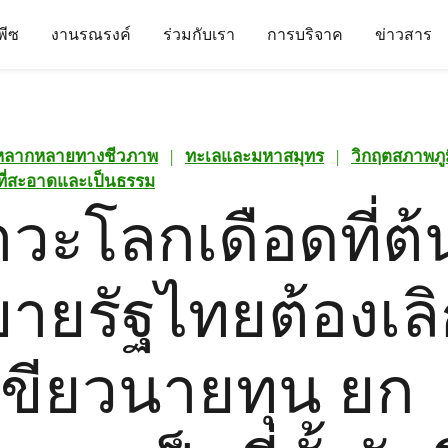
นพีซ
งานรณรงค์
ร่วมกับเรา
การบริจาค
ข่าวสาร
หลากหลายทางชีวภาพ
|
ทะเลและมหาสมุทร
|
วิกฤตสภาพภู
นที่สะอาดและเป็นธรรม
าวะโลกเดือดที่ต้
ายรัฐไทยต้องเลิก
ขียวนายทุน ยก