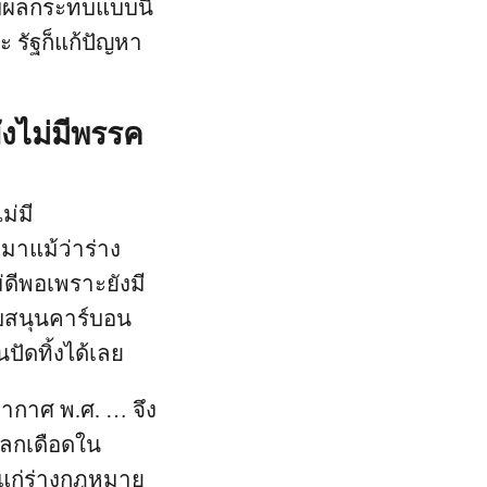
ับผลกระทบแบบนี้
 รัฐก็แก้ปัญหา
งไม่มีพรรค
ม่มี
มาแม้ว่าร่าง
ดีพอเพราะยังมี
ับสนุนคาร์บอน
ัดทิ้งได้เลย
ากาศ พ.ศ. … จึง
ลกเดือดใน
้แก่ร่างกฎหมาย