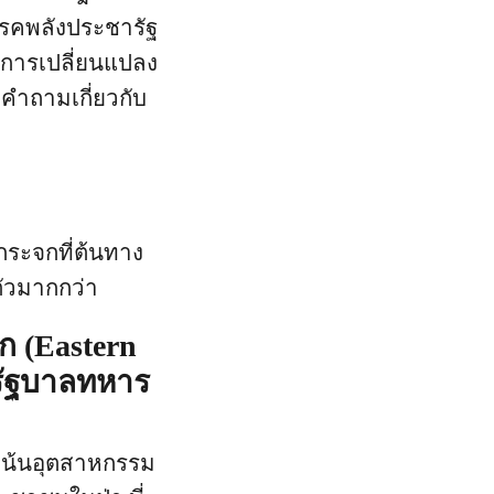
รรคพลังประชารัฐ
การเปลี่ยนแปลง
งคำถามเกี่ยวกับ
นกระจกที่ต้นทาง
ัวมากกว่า
ก (Eastern
บรัฐบาลทหาร
่งเน้นอุตสาหกรรม