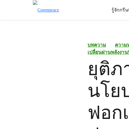
รู้จักกรี
บทความ
ความ
เปลี่ยนผ่านพลังงา
ยุติภ
นโยบ
ฟอกเ