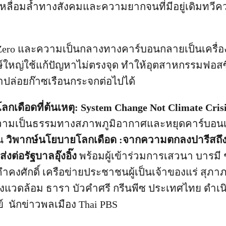
เหลื่อมล้ำทางสังคมและความยากจนที่มีอยู่เดิมทวีค
Zero และความเป็นกลางทางคาร์บอนกลายเป็นเครื่อ
์ใหญ่ใช้แก้ปัญหาไม่ตรงจุด ทำให้อุตสาหกรรมฟอสซิ
าปล่อยก๊าซเรือนกระจกต่อไปได้
ลกเดือดที่ต้นเหตุ: System Change Not Climate Cris
วามเป็นธรรมทางสภาพภูมิอากาศและหยุดคาร์บอนเคร
็น
วิพากษ์นโยบายโลกเดือด :จากความตกลงปารีสถึง
่งต่อรัฐบาลอุ๊งอิ๊ง
พร้อมผู้เข้าร่วมการเสวนา บารมี 
 คำคงศักดิ์ เครือข่ายประชาชนผู้เป็นเจ้าของแร่ สุ
มสิ่งแวดล้อม ธารา บัวคำศรี กรีนพีซ ประเทศไทย ดำ
์ นักข่าวพลเมือง Thai PBS