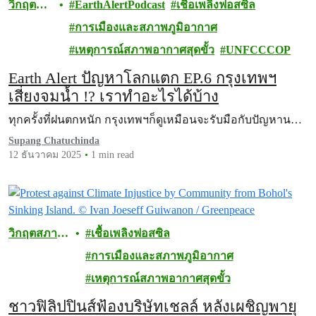
วิกฤต
EarthAlertPodcast
เชื้อเพลิงฟอสซิล
สภาพภูมิ
การเมืองและสภาพภูมิอากาศ
อากาศ
เหตุการณ์สภาพอากาศสุดขั้ว
UNFCCCOP
Earth Alert ปัญหาโลกแตก EP.6 กรุงเทพฯ
เสี่ยงจมน้ำ !? เราทำอะไรได้บ้าง
ทุกครั้งที่ฝนตกหนัก กรุงเทพฯก็ดูเหมือนจะรับมือกับปัญหาน…
Supang Chatuchinda
12 ธันวาคม 2025
1 min read
วิกฤตสภาพ
เชื้อเพลิงฟอสซิล
ภูมิอากาศ
การเมืองและสภาพภูมิอากาศ
เหตุการณ์สภาพอากาศสุดขั้ว
ชาวฟิลิปปินส์ฟ้องบริษัทเชลล์ หลังเผชิญพายุ