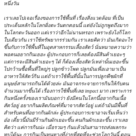
หนึ่งวัน
เราเลยไปเจอเรื่องของการใช้พื้นที่ เรื่องสิ่งแวดล้อม ที่เป็น
ประเด็นหลักในโลกฝั่งตะวันตกตอนนี้ แต่ยังไม่ถูกพูดถึงมาก
ในโลกตะวันออก แต่เราว่าอีกไม่นานหรอก เพราะยังไงก็โลก
ใบเดียวกัน เราใช้ทรัพยากรร่วมกัน เราเลยคิดว่า มันเกิดอะไร
ขึ้นกับการใช้พื้นที่ในอุตสาหกรรมเลี้ยงสัตว์ นั่นหมายความว่า
พอคนอยากกินเยอะ ผู้ประกอบการก็เลยต้องมีสินค้าเยอะๆ
แต่การจะมีสินค้าเยอะๆ ได้ ก็ต้องเลี้ยงสัตว์เหล่านั้นเยอะขึ้น
ไปกว้านซื้อพื้นที่ใหญ่ๆ ปลูกข้าวโพด ปลูกมันเพื่อเอามาเป็น
อาหารให้สัตว์กิน แต่ถ้าเราใช้พื้นที่นั้นในการปลูกพืชผักที่
มนุษย์สามารถกินได้ด้วยล่ะ มันอาจกระจายการกินให้กับคน
จำนวนมากขึ้นได้ เรื่องการใช้พื้นที่เลย impact มาก เพราะการ
กินหนึ่งครั้งของเรามันบอกว่า ยังมีคนในโลกนี้อยากกินเนื้อ
สัตว์อยู่ อยากกินผลิตภัณฑ์ที่มาจากสัตว์อยู่ แต่ถ้ามันมีพื้นที่
สำหรับคนที่อยากกินผักล่ะ ผู้ประกอบการเขาอาจเริ่มเห็นว่า
อ๋อ เดี๋ยวนี้มันมีร้านกินผักเยอะขึ้น คนกินผักเยอะขึ้น เราเลย
คิดว่า แค่การกินน่ะ เมื่อรวมๆ กันแล้วมันสามารถส่งผลกระ
ทบได้นะ การกินเป็นหนทางที่ง่ายที่สุดที่จะช่วยโลกวันนี้ ตอน