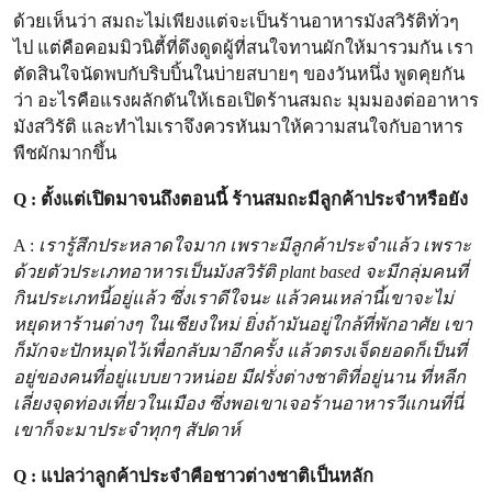
ด้วยเห็นว่า สมถะไม่เพียงแต่จะเป็นร้านอาหารมังสวิรัติทั่วๆ
ไป แต่คือคอมมิวนิตี้ที่ดึงดูดผู้ที่สนใจทานผักให้มารวมกัน เรา
ตัดสินใจนัดพบกับริบบิ้นในบ่ายสบายๆ ของวันหนึ่ง พูดคุยกัน
ว่า อะไรคือแรงผลักดันให้เธอเปิดร้านสมถะ มุมมองต่ออาหาร
มังสวิรัติ และทำไมเราจึงควรหันมาให้ความสนใจกับอาหาร
พืชผักมากขึ้น
Q : ตั้งแต่เปิดมาจนถึงตอนนี้ ร้านสมถะมีลูกค้าประจำหรือยัง
A :
เรารู้สึกประหลาดใจมาก เพราะมีลูกค้าประจำแล้ว เพราะ
ด้วยตัวประเภทอาหารเป็นมังสวิรัติ plant based จะมีกลุ่มคนที่
กินประเภทนี้อยู่แล้ว ซึ่งเราดีใจนะ แล้วคนเหล่านี้เขาจะไม่
หยุดหาร้านต่างๆ ในเชียงใหม่ ยิ่งถ้ามันอยู่ใกล้ที่พักอาศัย เขา
ก็มักจะปักหมุดไว้เพื่อกลับมาอีกครั้ง แล้วตรงเจ็ดยอดก็เป็นที่
อยู่ของคนที่อยู่แบบยาวหน่อย มีฝรั่งต่างชาติที่อยู่นาน ที่หลีก
เลี่ยงจุดท่องเที่ยวในเมือง ซึ่งพอเขาเจอร้านอาหารวีแกนที่นี่
เขาก็จะมาประจำทุกๆ สัปดาห์
Q : แปลว่าลูกค้าประจำคือชาวต่างชาติเป็นหลัก