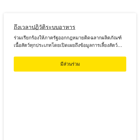
ถึงเวลาปฏิวัติระบบอาหาร
ร่วมเรียกร้องให้ภาครัฐออกกฎหมายติดฉลากผลิตภัณฑ์
เนื้อสัตว์ทุกประเภทโดยเปิดเผยถึงข้อมูลการเลี้ยงสัตว์
ที่มาอาหารสัตว์ว่าเชื่อมโยงกับการทำลายป่าและก่อ
หมอกควันพิษหรือไม่ รวมถึงการใช้ยาปฏิชีวนะ และการ
มีส่วนร่วม
ตกค้างในเนื้อสัตว์