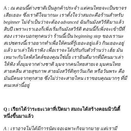
A :
ณ ตอนนี้ต่างชาติเป็นลูกค้าประจำ แต่คนไทยจะเป็นขาจร
เสียเยอะ ซึ่งเราดีใจมากนะ เราตั้งใจว่าสมถะคือร้านสำหรับ
beginner ไม่จำเป็นว่าจะต้อง advanced ฉันกินมังสวิรัติมาแล้ว
สิบปี เพราะเราเองก็เพิ่งเริ่มกินมังสวิรัติ ตอนนี้ก็เพิ่งจะเข้าปีที่
สอง เราจะบอกทุกคนว่า ร้านนี้เป็น beginning step ของเรานะ
สเปซตรงนี้เราอยากทำเพื่อให้คนที่รู้เยอะอยู่แล้ว กินเยอะอยู่
แล้ว มาเล่าให้เราฟัง เพื่อเราจะได้ปรับกับตัวร้านว่า เฮ้ย มัน
เหมาะกับไลฟ์สไตล์ของคุณใช่มั้ย เรายินดีมากที่มีคนมาเล่า
ให้ฟัง ทั้งมุมจากต่างชาติ มุมจากคนไทยสายเจ มุมคนไทย
สายคลีน สายสุขภาพ สายมังสวิรัติทุกวันเกิด หรือวันพระ คือ
มันมีคนจากทุกสาย ซึ่งไม่ว่าจะสายไหน เราขอบคุณมากๆ ที่มี
คนเหล่านี้อยู่
Q : เรียกได้ว่าระยะเวลาที่เปิดมา สมถะได้สร้างคอมมิวนิตี้
หนึ่งขึ้นมาแล้ว
A : เราอาจไม่ได้มีการนัดเจอเฉพาะกิจมากมาย แต่เรามี