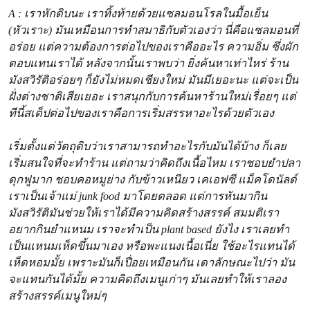
A : เราหักดิบนะ เราทิ้งท้ายด้วยแซลมอนโรลในมื้อเย็น
(หัวเราะ) มันเหมือนการทำสมาธิกับตัวเองว่า นี่คือแซลมอนที่
อร่อย แต่ความต้องการต่อไปของเราคืออะไร ความอิ่ม ซึ่งผัก
ตอบแทนเราได้ หลังจากนั้นเราพบว่า ยิ่งค้นหาเท่าไหร่ ร้าน
มังสวิรัติอร่อยๆ ก็ยังไม่หมดเชียงใหม่ มันมีเยอะนะ แต่จะเป็น
ฝั่งต่างชาติเสียเยอะ เราสนุกกับการค้นหาร้านใหม่เรื่อยๆ แต่
ทีนี้สเต็ปต่อไปของเราคือการเริ่มสรรหาอะไรด้วยตัวเอง
เริ่มตั้งแต่วัตถุดิบว่าเราสามารถทำอะไรกับมันได้บ้าง ก็เลย
เริ่มสนใจที่จะทำร้าน แต่ถามว่าคิดถึงเนื้อไหม เราชอบยำปลา
ดุกฟูมาก ชอบคอหมูย่าง กับข้าวเหนียว เคเอฟซี แม็คโดนัลด์
เราเป็นเจ้าแม่ junk food มาโดยตลอด แต่การหันมากิน
มังสวิรัติมันช่วยให้เราได้มีความคิดสร้างสรรค์ สมมติเรา
อยากกินยำแหนม เราจะทำเป็น plant based ยังไง เราเลยทำ
เป็นแหนมเห็ดขึ้นมาเอง หรือพะแนงเนื้อเนี่ย ใช้อะไรแทนได้
เห็ดหอมมั้ย เพราะมันก็เปื่อยเหมือนกัน เดาลักษณะไปว่า มัน
จะแทนกันได้มั้ย ความคิดถึงเมนูเก่าๆ มันเลยทำให้เราลอง
สร้างสรรค์เมนูใหม่ๆ