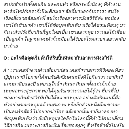
สเปซสำหรับทั้งคนกิน และคนทำ หรือกระทั่งน้องๆ ที่ทำงาน
พาร์ทไทม์กับเราก็เป็นเด็กมหา’ลัยที่มาบอกกับเราว่า สนใจ
เรื่องสิ่งแวดล้อมค่ะพี่ สนใจเรื่องอาหารมังสวิรัติค่ะ พอน้อง
เขาได้เข้ามาทำ เขาก็ได้ข้อมูลเพิ่มเติม หรือได้ชวนเพื่อนๆ มา
กิน แล้วฝรั่งที่มากินก็พูดไทยเป็น เขาอยากคุย เราเลยได้เพื่อน
เป็นลูกค้า ในฐานะคนทำก็เหมือนได้รับอะไรหลายๆ อย่างกลับ
มาด้วย
Q : อะไรคือจุดเริ่มต้นให้ริบบิ้นหันมากินอาหารมังสวิรัติ
A : เราเคยทำงานด้านสื่อมาก่อน เคยทำรายการทีวีท่องเที่ยว
ญี่ปุ่น เรามีโอกาสได้พบกับศิลปินคนหนึ่งที่โอกินาวา เขากินวี
แกนมาสิบสองปี แต่อายุใกล้ๆ กันนะ กินมาตั้งแต่เด็กด้วย
เหตุผลทางสุขภาพ พอได้คุยกับเขาเราเลยได้รู้ว่า ที่มาที่ไป
ของการกินมังสวิรัติเป็นได้หลายเหตุผล อย่างศิลปินคนนี้คือ
ตัวอย่างของเหตุผลด้านสุขภาพ หรืออีกส่วนหนึ่งคือเขาเอง
เป็นคนรักสัตว์ ไม่อยากฆ่าใคร หลังจากนั้นเราก็มาลองหา
ข้อมูลเพิ่มเติมว่า ยังมีเหตุผลใดอีกในโลกนี้ที่ทำให้คนเปลี่ยน
วิถีการกิน เพราะการกินเป็นเรื่องของทุกๆ สี่ หรือห้าชั่วโมงใน