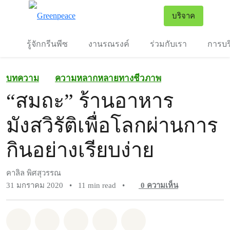
To
บริจาค
เมนู
รู้จักกรีนพีซ
งานรณรงค์
ร่วมกับเรา
การบร
บทความ
ความหลากหลายทางชีวภาพ
“สมถะ” ร้านอาหาร
มังสวิรัติเพื่อโลกผ่านการ
กินอย่างเรียบง่าย
คาลิล พิศสุวรรณ
31 มกราคม 2020
•
11 min read
•
0
ความเห็น
แชร์ Whatsapp
แชร์ Facebook
แชร์ Twitter
แชร์ Email
Share on Bluesky