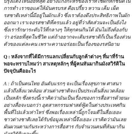
ปรุงแต่งให้น้อยที่สุด อย่างแกงกะหรี่ของเราที่ใช้ผักหกชนิดใน
การทำ เราขอแค่ให้มันครบรส คือเปรี้ยว หวาน เค็ม เผ็ด
รสชาติเหล่านี้มีอยู่ในผักแล้ว ซึ่งเราต้องดึงประสิทธิภาพในผัก
ออกมา เราเจอรสชาติที่ครบแล้ว อยู่ที่ว่าสัดส่วนจะเป็นยังไง
ซึ่งเรารักษาระดับไว้ที่กลางๆ ให้ทุกคนกินได้ มันไม่ถึงต้องกับ
ว่า อร่อยที่สุดในชีวิต แต่ถ้าอยากจะเติมรสชาติก็เป็นเรื่องส่วน
ตัวของแต่ละคน เพราะความอร่อยเป็นเรื่องของรสนิยาม
Q : หลังจากที่ได้มีการแลกเปลี่ยนกับลูกค้าต่างๆ ที่มาที่ร้าน
พอจะทราบไหมว่า สาเหตุหลักๆ ที่ผู้คนหันมากินมังสวิรัติใน
ปัจจุบันคืออะไร
A : ถ้าเป็นคนไทย อันดับแรกๆ จะเป็นเรื่องสุขภาพ ศาสนา
แล้วถึงสิ่งแวดล้อม ส่วนต่างชาติจะเป็นประเด็นสิ่งแวดล้อม
เป็นหลัก ซึ่งตรงนี้เราคิดว่ามันเป็นเรื่องของการสื่อสารด้วยนะ
อย่างสื่อจะบอกว่า อุตสาหกรรมฟาสต์ฟู้ดในต่างประเทศกิน
พื้นที่ไปแล้วเท่าไหร่ ซึ่งพอเรื่องเหล่านี้ถูกโจมตีในสื่อเยอะ
ชาวต่างชาติเลยได้รับข้อมูลเหล่านี้จึงเยอะ เราคิดว่ามันเลย
ผันผวนตามกันระหว่างการสื่อสาร กับจำนวนคนที่หันมากิน
มังสวิรัติเยอะขึ้น