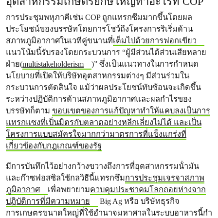
อุตสาหกรรมเกษตรยักษ์ใหญ่ทําอะไรที่ COP
การประชุมพหุภาคีเช่น COP ถูกแทรกซึมมากขึ้นโดยผล
ประโยชน์ของบรรษัทโดยการโชว์ถึงโครงการริเริ่มด้าน
สภาพภูมิอากาศในเวทีคู่ขนานที่
เต็มไปด้วยการฟอกเขียว
แนวโน้มนี้รับรองโดยกระบวนการ “ผู้มีส่วนได้ส่วนเสียหลาย
ฝ่าย(
multistakeholderism
)” ซึ่งเป็นแนวทางในการกําหนด
นโยบายที่เปิดให้บริษัทอุตสาหกรรมต่างๆ มีส่วนร่วมใน
กระบวนการตัดสินใจ แม้ว่าผลประโยชน์ทับซ้อนจะเกิดขึ้น
ระหว่างปฏิบัติการด้านสภาพภูมิอากาศและผลกําไรของ
บรรษัทก็ตาม
ขอบเขตของการแก้ปัญหาทำให้แคบลงเป็นการ
แทรกแซงที่เป็นมิตรกับตลาดอย่างหลีกเลี่ยงไม่ได้ และเป็น
โครงการแบบสมัครใจมากกว่ามาตรการที่แข็งแกร่งที่
เกี่ยวข้องกับกฎเกณฑ์ของรัฐ
มีการบันทึกไว้อย่างกว้างขวางถึงการที่อุตสาหกรรมน้ํามัน
และก๊าซฟอสซิลใช้กลวิธีนี้แทรกซึม
การประชุมเจรจาสภาพ
ภูมิอากาศ
เพื่อพยายาม
ควบคุมประชาคมโลกถอยห่างจาก
ปฏิบัติการที่มีความหมาย
Big Ag หรือ บริษัทธุรกิจ
การเกษตรขนาดใหญ่ที่ใช้อํานาจมหาศาลในระบบอาหารนี้กํา