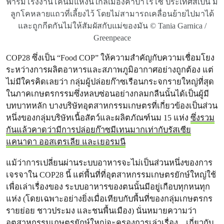
ฟาร์มโรงงานโคนมแห่งนี้ใกล้เมืองคาปาโรโซ ประเทศสเปน มี
ลูกโคหลายแถวที่เลี้ยงไว้ โดยไม่สามารถเคลื่อนย้ายไปมาได้
และถูกกีดกันไม่ให้สัมผัสกับแม่ของมัน © Tania Garnica /
Greenpeace
COP28 ซึ่งเป็น “Food COP” ให้ความสําคัญกับความเชื่อมโยง
ระหว่างการผลิตอาหารและสภาพภูมิอากาศอย่างถูกต้อง แต่
ไม่มีใครคิดเลยว่า กลุ่มผู้ปล่อยก๊าซเรือนกระจกรายใหญ่ที่สุด
ในภาคเกษตรกรรมซึ่งหลบซ่อนอย่างกลมกลืนนั้นได้เป็นผู้มี
บทบาทหลัก บางบริษัทอุตสาหกรรมเกษตรที่เกี่ยวข้องเป็นส่วน
หนึ่งของกลุ่มบริษัทเนื้อสัตว์และผลิตภัณฑ์นม 15 แห่ง
ซึ่งรวม
กันแล้วคาดว่ามีการปล่อยก๊าซมีเทนมากเท่ากับรัสเซีย
แคนาดา ออสเตรเลีย และเยอรมนี
แม้ว่าการเปลี่ยนผ่านระบบอาหารจะไม่เป็นส่วนหนึ่งของการ
เจรจาใน COP28 นี้ แต่พื้นที่ที่อุตสาหกรรมเกษตรยักษ์ใหญ่ใช้
เพื่อเล่าเรื่องของ ระบบอาหารของตนนั้นมีอยู่เกือบทุกหนทุก
แห่ง (โดยเฉพาะอย่างยิ่งเมื่อเทียบกับพื้นที่ของกลุ่มเกษตรกร
รายย่อย ชาวประมง และชนพื้นเมือง) นั่นหมายความว่า
อุตสาหกรรมเกษตรยักษ์ใหญ่
จะครองการเล่าเรื่อง
เกี่ยวกับ