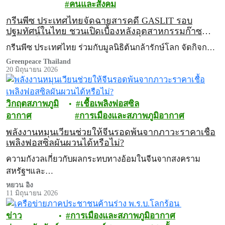
คนและสังคม
กรีนพีซ ประเทศไทยจัดฉายสารคดี GASLIT รอบ
ปฐมทัศน์ในไทย ชวนเปิดเบื้องหลังอุตสาหกรรมก๊าซ
ฟอสซิลในสหัรฐฯ ไปกับ ‘เจน ฟอนดา’
กรีนพีซ ประเทศไทย ร่วมกับมูลนิธิต้นกล้ารักษ์โลก จัดกิจก…
Greenpeace Thailand
20 มิถุนายน 2026
วิกฤตสภาพภูมิ
เชื้อเพลิงฟอสซิล
อากาศ
การเมืองและสภาพภูมิอากาศ
พลังงานหมุนเวียนช่วยให้จีนรอดพ้นจากภาวะราคาเชื้อ
เพลิงฟอสซิลผันผวนได้หรือไม่?
ความกังวลเกี่ยวกับผลกระทบทางอ้อมในจีนจากสงคราม
สหรัฐฯและ…
หยวน อิง
11 มิถุนายน 2026
ข่าว
การเมืองและสภาพภูมิอากาศ