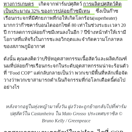
ทางการเกษตร
เกิดจากฟาร์มปศุสัตว์
การผลิตปศุสัตว์คิด
เป็นประมาณ 32% ของการปล่อยก๊าซมีเทน
ซึ่งเป็นก๊าซ
เรือนกระจกที่มีศักยภาพที่ก่อให้เกิดโลกร้อน(superheater)
มากกว่าก๊าซคาร์บอนไดออกไซด์ 80 เท่าในช่วงระยะเวลา 20
ปี การลดการปล่อยก๊าซมีเทนลงในอีก 7 ปีข้างหน้าทําให้เรามี
โอกาสที่แท้จริงในการชะลอวิกฤตและจํากัดความโกลาหล
ของสภาพภูมิอากาศ
ดังนั้น คุณคงคิดว่าบริษัทอุตสาหกรรมเนื้อสัตว์และผลิตภัณฑ์
นมที่ปล่อยก๊าซเรือนกระจกในระดับอุตสาหกรรมน่าจะร้อนตัว
ที่ “Food COP” แต่กลับกลายเป็นว่า พวกเขามีพื้นที่หลักเพื่อจัด
วางว่าพวกเขาสามารถดําเนินกิจกรรมที่ก่อโลกเดือดนี้ต่อไป
อย่างไร
หลังจากอยู่ในทุ่งหญ้ามาทั้งวัน ฝูงวัวจะถูกย้ายกลับไปที่ฟาร์ม
ปศุสัตว์ใน Castanheira ใน Mato Grosso ประเทศบราซิล
©
Bruno Kelly / Greenpeace