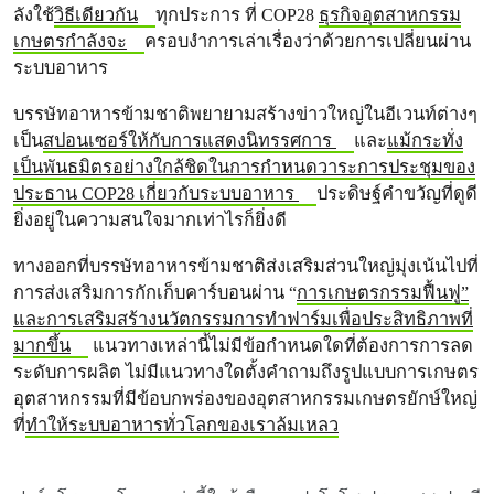
ลังใช้
วิธีเดียวกัน
ทุกประการ ที่ COP28
ธุรกิจอุตสาหกรรม
เกษตรกําลังจะ
ครอบงําการเล่าเรื่องว่าด้วยการเปลี่ยนผ่าน
ระบบอาหาร
บรรษัทอาหารข้ามชาติพยายามสร้างข่าวใหญ่ในอีเวนท์ต่างๆ
เป็น
สปอนเซอร์ให้กับการแสดงนิทรรศการ
และ
แม้กระทั่ง
เป็นพันธมิตรอย่างใกล้ชิดในการกำหนดวาระการประชุมของ
ประธาน COP28 เกี่ยวกับระบบอาหาร
ประดิษฐ์คําขวัญที่ดูดี
ยิ่งอยู่ในความสนใจมากเท่าไรก็ยิ่งดี
ทางออกที่บรรษัทอาหารข้ามชาติส่งเสริมส่วนใหญ่มุ่งเน้นไปที่
การส่งเสริมการกักเก็บคาร์บอนผ่าน “
การเกษตรกรรมฟื้นฟู”
และการเสริมสร้างนวัตกรรมการทําฟาร์มเพื่อประสิทธิภาพที่
มากขึ้น
แนวทางเหล่านี้ไม่มีข้อกําหนดใดที่ต้องการการลด
ระดับการผลิต ไม่มีแนวทางใดตั้งคําถามถึงรูปแบบการเกษตร
อุตสาหกรรมที่มีข้อบกพร่องของอุตสาหกรรมเกษตรยักษ์ใหญ่
ที่
ทําให้ระบบอาหารทั่วโลกของเราล้มเหลว