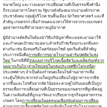
ขนาดใหญ่ และวางแผนการเปลี่ยนผ่านที่เป็นธรรมซึ่งคํานึง
ถึงระบบอาหารโดยรวม รัฐบาลยังต้องผนวกเอาองค์กรภาค
ประชาสังคม กลุ่มผู้บริโภค ชนพื้นเมือง นักวิทยาศาสตร์ และที่
สำคัญ เกษตรกร เพื่อกําหนดแนวทางให้ห่างจากระบบเกษตร
อุตสาหกรรมที่ทําลายสภาพภูมิอากาศ
ผู้มีอํานาจตัดสินใจต้องนําวิธีแก้ปัญหาที่ทะเยอทะยานมาใช้
และกําหนดเป้าหมายเฉพาะสําหรับก๊าซเรือนกระจกที่แตก
ต่างกัน เช่น มีเทนหรือไนตรัสออกไซด์ จุดเริ่มต้นที่สําคัญ
ประการหนึ่งคือ
การยุติการขยายโรงงานฟาร์มปศุสัตว์แห่ง
ใหม่
ในกรณีที่มี
รูปแบบการบริโภคเนื้อสัตว์และผลิตภัณฑ์จาก
นมมากเกินไป (ส่วนใหญ่อยู่ในกลุ่มประเทศซีกโลกเหนือ)
ประเทศต่างๆ จําเป็นต้องกําหนดเงื่อนไขด้านอาหารเพื่อ
กระตุ้นให้ประชากรส่วนใหญ่ปรับเปลี่ยนไปสู่อาหารจากพืช
มากขึ้นและโปรตีนจากสัตว์น้อยลง ควบคู่ไปกับแผนที่เป็นรูป
ธรรมเพื่อการเปลี่ยนผ่านที่เป็นธรรมของเกษตรกรที่ผูกติดอยู่
ในความสัมพันธ์ที่ถูกเอารัดเอาเปรียบจากธุรกิจอุตสาหกรรม
เกษตร โดย
การเปลี่ยนเงินอุดหนุนเพื่อสนับสนุนการเปลี่ยน
ผ่าน
จากการเลี้ยงปศุสัตว์อย่างเข้มข้นในฟาร์มโรงงานขนาด