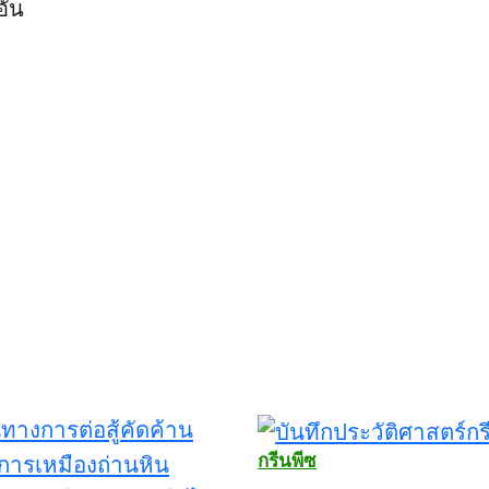
อัน
กรีนพีซ