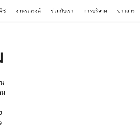
นพีซ
งานรณรงค์
ร่วมกับเรา
การบริจาค
ข่าวสาร
ม
ชน
อม
ง
ว