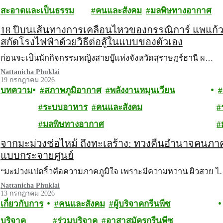
สะอาดและเป็นธรรม
คนและสังคม
มลพิษทางอากาศ
18 ปีบนเส้นทางการเคลื่อนไหวของกรรณิการ์ แพแก้ว ผู้
สกัดโรงไฟฟ้าด้วยวิธีต่อสู้ในแบบของตัวเอง
ก่อนจะเป็นนักกิจกรรมหญิงสายบู๊แห่งจังหวัดสุราษฎร์ธานี ผ…
Nattanicha Phuklai
19 กรกฎาคม 2026
บทความ
สภาพภูมิอากาศ
พลังงานหมุนเวียน
ระบบอาหาร
คนและสังคม
มลพิษทางอากาศ
จากมะม่วงช่อไหม้ ถึงทะเลร้าง: ทวงคืนอำนาจคน
แบบกระจายศูนย์
“มะม่วงแปดริ้วคือความภาคภูมิใจ เพราะมีความหวาน ผิวสวย 
Nattanicha Phuklai
13 กรกฎาคม 2026
เกี่ยวกับการ
คนและสังคม
ผู้บริจาคกรีนพีซ
บริจาค
ร่วมบริจาค
อาสาสมัครกรีนพีซ