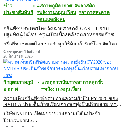
ข่าว
สภาพภูมิอากาศ
พลาสติก
ประชาสัมพันธ์
พลังงานหมุนเวียน
อากาศสะอาด
คนและสังคม
กรีนพีซ ประเทศไทยจัดฉายสารคดี GASLIT รอบ
ปฐมทัศน์ในไทย ชวนเปิดเบื้องหลังอุตสาหกรรมก๊าซ
ฟอสซิลในสหัรฐฯ ไปกับ ‘เจน ฟอนดา’
กรีนพีซ ประเทศไทย ร่วมกับมูลนิธิต้นกล้ารักษ์โลก จัดกิจก…
Greenpeace Thailand
20 มิถุนายน 2026
วิกฤตสภาพภูมิ
เหตุการณ์สภาพอากาศสุดขั้ว
อากาศ
พลังงานหมุนเวียน
ความเห็นกรีนพีซต่อรายงานความยั่งยืน FY2026 ของ
NVIDIA ประเด็นก๊าซเรือนกระจกพุ่งขึ้นเกือบสามเท่า
จากปี 2024
บริษัท NVIDIA เปิดเผยรายงานความยั่งยืนประจำ
ปีงบประมาณ 2…