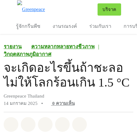
To
บริจาค
เมนู
รู้จักกรีนพีซ
งานรณรงค์
ร่วมกับเรา
การบร
รายงาน
ความหลากหลายทางชีวภาพ
|
วิกฤตสภาพภูมิอากาศ
จะเกิดอะไรขึ้นถ้าชะลอ
ไม่ให้โลกร้อนเกิน 1.5 °C
Greenpeace Thailand
14 มกราคม 2025
•
0
ความเห็น
แชร์ Whatsapp
แชร์ Facebook
แชร์ Twitter
แชร์ Email
Share on Bluesky