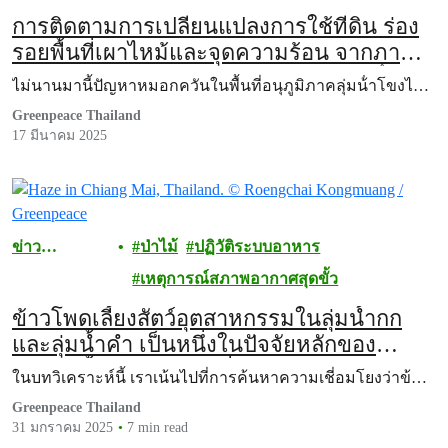
การติดตามการเปลี่ยนแปลงการใช้ที่ดิน ร่อง
รอยพื้นที่เผาไหม้และจุดความร้อน จากภาพ
ดาวเทียม ปีพ.ศ. 2567 ในอนุภูมิภาคลุ่มน้ํา
ไม่นานมานี้ปัญหาหมอกควันในพื้นที่อนุภูมิภาคลุ่มน้ําโขงไ…
โขง (ตอนบนของประเทศไทย, ตอนบนของ
Greenpeace Thailand
สปป.ลาว และรัฐฉานของเมียนมา)
17 มีนาคม 2025
ข่าว
ป่าไม้
ปฏิวัติระบบอาหาร
ประชาสัมพัน
เหตุการณ์สภาพอากาศสุดขั้ว
ธ์
ข้าวโพดเลี้ยงสัตว์อุตสาหกรรมในลุ่มน้ำกก
และลุ่มน้ำคำ เป็นหนึ่งในปัจจัยหลักของ
หายนะน้ำท่วมดินถล่มที่เชียงรายและอำเภอ
ในบทวิเคราะห์นี้ เราเน้นไปที่การค้นหาความเชี่อมโยงว่าข้…
แม่อาย จังหวัดเชียงใหม่อย่างไร
Greenpeace Thailand
31 มกราคม 2025
7 min read