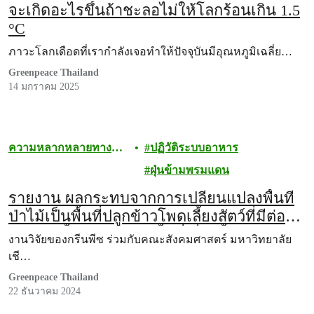
จะเกิดอะไรขึ้นถ้าชะลอไม่ให้โลกร้อนเกิน 1.5
°C
ภาวะโลกเดือดที่เรากำลังเจอทำให้ปัจจุบันมีอุณหภูมิเฉลี่ย…
Greenpeace Thailand
14 มกราคม 2025
ความหลากหลายทาง
ปฏิวัติระบบอาหาร
ชีวภาพ
ฝุ่นข้ามพรมแดน
รายงาน ผลกระทบจากการเปลี่ยนแปลงพื้นที่
ป่าไม้เป็นพื้นที่ปลูกข้าวโพดเลี้ยงสัตว์ที่มีต่อ
ปริมาณน้ำท่า (runoff) พื้นที่เสี่ยงน้ำท่วม
งานวิจัยของกรีนพีซ ร่วมกับคณะสังคมศาสตร์ มหาวิทยาลัย
(flood risk areas) และพื้นที่เสี่ยงดินโคลนถล่ม
เชี…
(landslide risk areas) บริเวณพื้นที่ลุ่มน้ำติดต่อ
Greenpeace Thailand
ระหว่างประเทศไทย เมียนมา และสปป.ลาว
22 ธันวาคม 2024