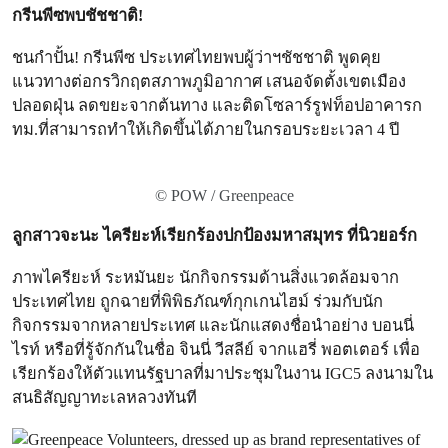
กรีนพีซพบชัชชาติ!
ชนกำปั้น! กรีนพีซ ประเทศไทยพบผู้ว่าฯชัชชาติ พูดคุย
แนวทางต่อกรวิกฤตสภาพภูมิอากาศ เสนอจัดตั้งเขตเมือง
ปลอดฝุ่น ลดขยะจากต้นทาง และติดโซลาร์รูฟท็อปอาคารก
ทม.ที่สามารถทำให้เกิดขึ้นได้ภายในกรอบระยะเวลา 4 ปี
© POW / Greenpeace
ลูกสาวจะนะ ไครียะห์เรียกร้องปกป้องมหาสมุทร ที่นิวยอร์ก
ภาพไครียะห์ ระหมันยะ นักกิจกรรมด้านสิ่งแวดล้อมจาก
ประเทศไทย ถูกฉายที่พิพิธภัณฑ์กุกเกนไฮม์ ร่วมกับนัก
กิจกรรมจากหลายประเทศ และนักแสดงชื่อนำอย่าง บอนนี่
ไรท์ หรือที่รู้จักกันในชื่อ จินนี่ วีสลีย์ จากแฮรี่ พอตเตอร์ เพื่อ
เรียกร้องให้ตัวแทนรัฐบาลที่มาประชุมในงาน IGC5 ลงนามใน
สนธิสัญญาทะเลหลวงทันที