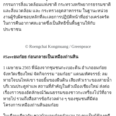
กรรมการสิ่งแวดล้อมแห่งชาติ กระทรวงทรัพยากรธรรมชาติ
และสิ่งแวดล้อม และ กระทรวงอุตสาหกรรม ในฐานะหน่วย
งานผู้รับผิดชอบหลักที่ละเลยการปฎิบัติหน้าที่อย่างเคร่งครัด
ในการคืนอากาศสะอาดซึ่งเป็นสิทธิขั้นพื้นฐานให้กับ
ประชาชน
© Roengchai Kongmuang / Greenpeace
#Saveอมก๋อย ก่อนกลายเป็นเหมืองถ่านหิน
1 เมษายน 2565 พี่น้องจากชุมชนกะเบอะดิน อำเภออมก๋อย
จังหวัดเชียงใหม่ จัดกิจกรรม “อมก๋อย” แดนมหัศจรรย์: ลม
หายใจบนไหล่เขา รอยยิ้มของผืนดิน เสียงหัวเราะของสายน้ำ
บริเวณประตูท่าแพ สถานที่สำคัญในตัวเมืองเชียงใหม่ ส่งต่อ
เรื่องราวของอัตลักษณ์วัฒนธรรมของชาวกะเหรี่ยงโปว์ที่อาจ
หายไป รวมถึงสื่อสารข้อกังวลต่าง ๆ ของชุมชนที่มีต่อ
โครงการเหมืองถ่านหินอมก๋อย
ในเดือนเดียวกัน ชาวบ้านอมก๋อยจำนวน 50 คนเป็นผู้ฟ้องคดี