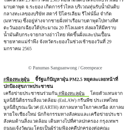
มาบตาพุด จ.ระยอง เกิดการรั่วไหล บริเวณทุ่นรับน้ำมันดิบ
กลางทะเลของบริษัท สตาร์ ปิโตรเลียม รีไฟน์นิ่ง จำกัด
(มหาชน) ซึ่งอยู่ห่างจากชายฝั่งท่าเรือมาบตาพุดไปทางทิศ
ตะวันออกเฉียงใต้ประมาณ 20 กิโลเมตร ส่งผลให้มีคราบ
น้ำมันดิบกระจายกลางอ่าวไทย พัดขึ้นฝั่งและปนเปื้อน
ชายหาดแม่รำพึง จังหวัดระยองในช่วงเช้าของวันที่ 29
มกราคม 2565
© Panumas Sanguanwong / Greenpeace
#ฟ้องทะลุฝุ่น
จี้รัฐแก้ปัญหาฝุ่น PM2.5 หยุดละเลยหน้าที่
ปกป้องสุขภาพประชาชน
เครือข่ายประชาชนร่วมกัน
#ฟ้องทะลุฝุ่น
โดยตัวแทนจาก
มูลนิธินิติธรรมสิ่งแวดล้อม (EnLAW) กรีนพีซ ประเทศไทย
มูลนิธิบูรณะนิเวศ (EARTH) สภาลมหายใจภาคเหนือ สภาลม
หายใจเชียงใหม่ นักกิจกรรมทางสังคมและเครือข่ายประชา
สังคมด้านสิ่งแวดล้อม เดินทางไปที่ศาลปกครอง กรุงเทพฯ
ถนนแจ้งวัฒนะโดยเป็นผู้ร่วมฟ้องคดีปกครองต่อคณะ