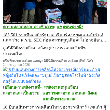
ความหลากหลายทางชีวภาพ
ชุมชนชายฝั่ง
183,501 รายชื่อส่งถึงรัฐบาล เรียกร้องหยุดแลนด์บริดจ์
และ ร่าง พ.ร.บ. SEC ก่อนความสูญเสียจะไม่อาจย้อน
คืน
มูลนิธินิติธรรมสิ่งแวดล้อม (EnLAW) และกรีนพีซ
ประเทศไทย…
กรีนพีซประเทศไทย และมูลนิธินิติธรรมสิ่งแวดล้อม (EnLAW)
24 กรกฎาคม 2026
เปลี่ยนผ่านพลังงานที่
พลังงานหมุนเวียน
สะอาดและเป็นธรรม
อากาศสะอาด
คนและสังคม
มลพิษทางอากาศ
18 ปีบนเส้นทางการเคลื่อนไหวของกรรณิการ์ แพแก้ว ผู้