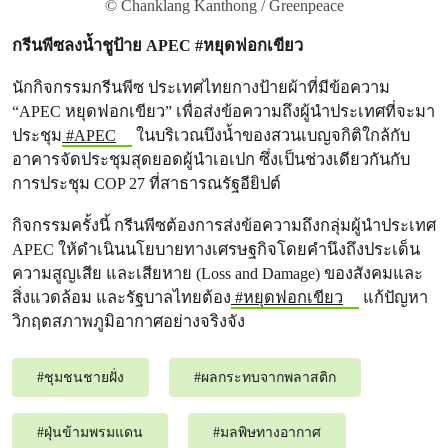
© Chanklang Kanthong / Greenpeace
กรีนพีซลงน้ำชูป้าย APEC #หยุดฟอกเขียว
นักกิจกรรมกรีนพีซ ประเทศไทยกางป้ายผ้าที่มีข้อความ
“APEC หยุดฟอกเขียว” เพื่อส่งข้อความถึงผู้นำประเทศที่จะมา
ประชุม
#APEC
ในบริเวณบึงน้ำของสวนเบญจกิติใกล้กับ
อาคารจัดประชุมสุดยอดผู้นำเอเปก ซึ่งเป็นช่วงเดียวกันกับ
การประชุม COP 27 ที่สาธารณรัฐอียิปต์
กิจกรรมครั้งนี้ กรีนพีซต้องการส่งข้อความถึงกลุ่มผู้นำประเทศ
APEC ให้ดำเนินนโยบายทางเศรษฐกิจโดยคำนึงถึงประเด็น
ความสูญเสีย และเสียหาย (Loss and Damage) ของสังคมและ
สิ่งแวดล้อม และรัฐบาลไทยต้อง
#หยุดฟอกเขียว
แก้ปัญหา
วิกฤตสภาพภูมิอากาศอย่างจริงจัง
#
ชุมชนชายฝั่ง
#
ผลกระทบจากพลาสติก
#
ฝุ่นข้ามพรมแดน
#
มลพิษทางอากาศ