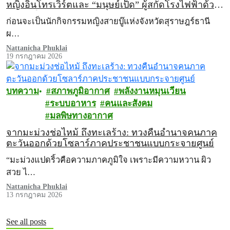
หญิงอินโทรเวิร์ตและ “มนุษย์เป็ด” ผู้สกัดโรงไฟฟ้าด้วย
วิธีต่อสู้ในแบบของตัวเอง
ก่อนจะเป็นนักกิจกรรมหญิงสายบู๊แห่งจังหวัดสุราษฎร์ธานี
ผ…
Nattanicha Phuklai
19 กรกฎาคม 2026
บทความ
สภาพภูมิอากาศ
พลังงานหมุนเวียน
ระบบอาหาร
คนและสังคม
มลพิษทางอากาศ
จากมะม่วงช่อไหม้ ถึงทะเลร้าง: ทวงคืนอำนาจคนภาค
ตะวันออกด้วยโซลาร์ภาคประชาชนแบบกระจายศูนย์
“มะม่วงแปดริ้วคือความภาคภูมิใจ เพราะมีความหวาน ผิว
สวย ไ…
Nattanicha Phuklai
13 กรกฎาคม 2026
See all posts