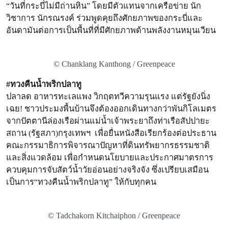
“วันที่กระบี่ไม่มีถ่านหิน” โดยมีตัวแทนจากเครือข่าย นัก
วิชาการ นักรณรงค์ ร่วมพูดคุยถึงศักยภาพของกระบี่และ
อันดามันต่อการเป็นพื้นที่ที่มีศักยภาพด้านพลังงานหมุนเวียน
© Chanklang Kanthong / Greenpeace
#ทวงคืนน้ำพริกปลาทู
ปลาลด อาหารทะเลแพง วิกฤตทวีความรุนแรง แต่รัฐยังนิ่ง
เฉย! ชาวประมงพื้นบ้านจึงต้องออกเดินทางกว่าพันกิโลเมตร
จากปัตตานีล่องเรือผ่านแม่น้ำเจ้าพระยาถึงท่าเรือสัปปายะ
สถาน (รัฐสภา)กรุงเทพฯ เพื่อยื่นหนังสือเรียกร้องต่อประธาน
คณะกรรมาธิการพิจารณาปัญหาที่ดินทรัพยากรธรรมชาติ
และสิ่งแวดล้อม เพื่อกำหนดนโยบายและประกาศมาตรการ
ควบคุมการจับสัตว์น้ำวัยอ่อนอย่างจริงจัง ซึ่งเปรียบเสมือน
เป็นการ“ทวงคืนน้ำพริกปลาทู” ให้กับทุกคน
© Tadchakorn Kitchaiphon / Greenpeace