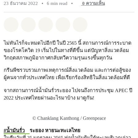
23 ธันวาคม 2022
•
6 min read
•
0
ความเห็น
แชร์ Whatsapp
แชร์ Facebook
แชร์ Twitter
แชร์ Email
Share on Bluesky
ไม่ทันไรก็จะหมดไปอีกปี ในปี 2565 นี้ สถานการณ์การระบาด
ของโรคโควิด 19 เริ่มไปในทางที่ดีขึ้น แต่ปัญหาสิ่งแวดล้อม
วิกฤตสภาพภูมิอากาศกลับทวีความรุนแรงขึ้นทุกวัน
กรีนพีซรวบรวมภาพเหตุการณ์สิ่งแวดล้อม และการต่อสู้ของ
ผู้คนจากทั่วประเทศไทย เพื่อเรียกร้องสิทธิในสิ่งแวดล้อมที่ดี
จากสถานการณ์น้ำมันรั่วระยอง ไปจนถึงการประชุม APEC ปี
2022 ประเทศไทยผ่านอะไรมาบ้าง มาดูกัน!
© Chanklang Kanthong / Greenpeace
#น้ำมันรั่ว
ระยอง หายนะทะเลไทย
ในคืนวันที่ 25 มกราคม 2565 ท่อน้ำมันดิบใต้ทะเลบริเวณอ่าว