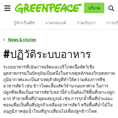
To
บริจาค
เมนู
รู้จักกรีนพีซ
งานรณรงค์
ร่วมกับเรา
การบร
News & stories
#
ปฏิวัติระบบอาหาร
ระบบอาหารที่เน้นการผลิตและบริโภคเนื้อสัตว์เชิง
อุตสาหกรรมในปัจจุบันเป็นหนึ่งในสาเหตุหลักของวิกฤตสภาพ
ภูมิอากาศและเป็นสาเหตุสำคัญที่ทำให้ความต้องการพืช
อาหารสัตว์ เช่น ข้าวโพดเลี้ยงสัตว์จำนวนมหาศาล ในการ
ปลูกพืชเพื่อเป็นอาหารสัตว์เหล่านี้จำเป็นต้องใช้พื้นที่เพาะปลูก
มาก ทำลายพื้นที่ป่าอุดมสมบูรณ์ เช่น การรุกล้ำพื้นที่ป่าแอมะ
ซอนเพื่อเป็นพื้นที่ปลูกถั่วเหลืองอาหารสัตว์ หรือพื้นที่ป่าไม้ใน
อนุภูมิภาคลุ่มน้ำโขงที่ถูกเปลี่ยนไปเพื่อปลูกข้าวโพด