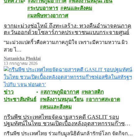
บทความ
สภาพภูมิอากาศ
พลังงานหมุนเวียน
ระบบอาหาร
คนและสังคม
มลพิษทางอากาศ
จากมะม่วงช่อไหม้ ถึงทะเลร้าง: ทวงคืนอำนาจคนภาค
ตะวันออกด้วยโซลาร์ภาคประชาชนแบบกระจายศูนย์
“มะม่วงแปดริ้วคือความภาคภูมิใจ เพราะมีความหวาน ผิว
สวย ไ…
Nattanicha Phuklai
13 กรกฎาคม 2026
ข่าว
สภาพภูมิอากาศ
พลาสติก
ประชาสัมพันธ์
พลังงานหมุนเวียน
อากาศสะอาด
คนและสังคม
กรีนพีซ ประเทศไทยจัดฉายสารคดี GASLIT รอบ
ปฐมทัศน์ในไทย ชวนเปิดเบื้องหลังอุตสาหกรรมก๊าซ
ฟอสซิลในสหัรฐฯ ไปกับ ‘เจน ฟอนดา’
กรีนพีซ ประเทศไทย ร่วมกับมูลนิธิต้นกล้ารักษ์โลก จัดกิจก…