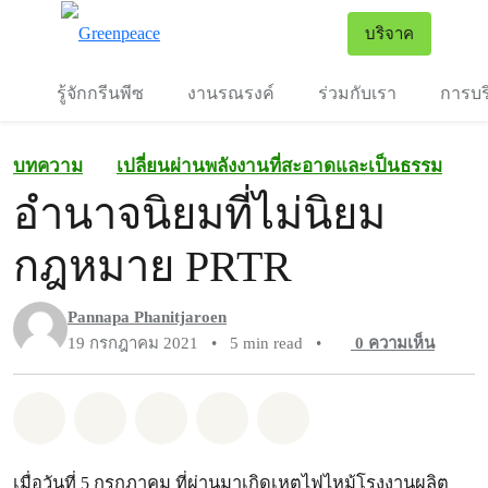
To
บริจาค
เมนู
รู้จักกรีนพีซ
งานรณรงค์
ร่วมกับเรา
การบร
บทความ
เปลี่ยนผ่านพลังงานที่สะอาดและเป็นธรรม
อำนาจนิยมที่ไม่นิยม
กฎหมาย PRTR
Pannapa Phanitjaroen
19 กรกฎาคม 2021
•
5 min read
•
0
ความเห็น
แชร์ Whatsapp
แชร์ Facebook
แชร์ Twitter
แชร์ Email
Share on Bluesky
เมื่อวันที่ 5 กรกฎาคม ที่ผ่านมาเกิดเหตุไฟไหม้โรงงานผลิต