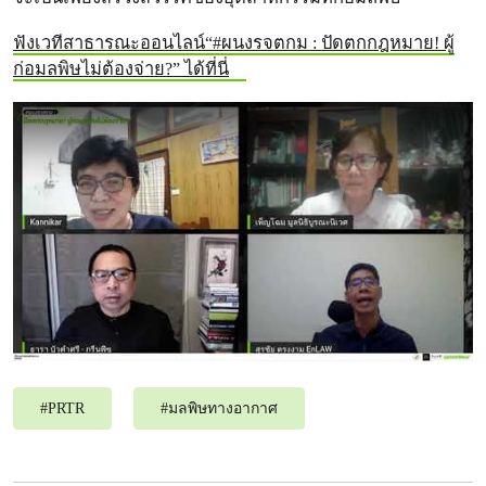
ฟังเวทีสาธารณะออนไลน์“#ผนงรจตกม : ปัดตกกฎหมาย! ผู้
ก่อมลพิษไม่ต้องจ่าย?” ได้ที่นี่
#
PRTR
#
มลพิษทางอากาศ