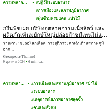
ความหลาก
ปฏิวัติระบบอาหาร
หลายทาง
การเมืองและสภาพภูมิอากาศ
ชีวภาพ
ฝุ่นข้ามพรมแดน
ป่าไม้
กรีนพีซเผย บริษัทอุตสาหกรรมเนื้อสัตว์ และ
ผลิตภัณฑ์นมยักษ์ใหญ่ปล่อยก๊าซมีเทนไม่แพ้
อุตสาหกรรมน้ำมัน: การลดการปล่อยก๊าซ
รายงาน “ชะลอโลกเดือด: การยุติภาวะฉุกเฉินด้านสภาพภูมิ
มีเทนอาจช่วยชะลอภาวะโลกเดือดใน
อาก…
ทศวรรษนี้ได้
Greenpeace Thailand
9 ตุลาคม 2024
6 min read
ความหลาก
การเมืองและสภาพภูมิอากาศ
ป่าไม้
หลายทาง
ระบบอาหาร
ชีวภาพ
เหตุการณ์สภาพอากาศสุดขั้ว
คนและสังคม