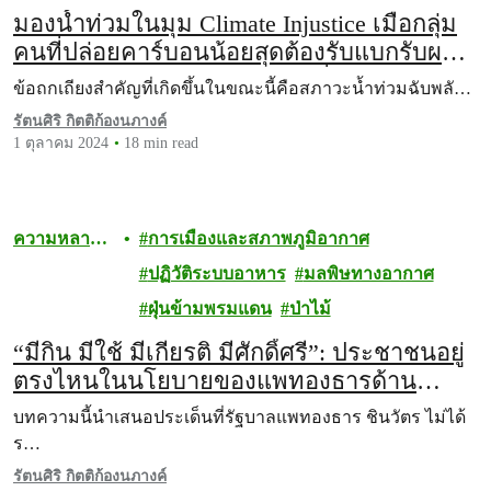
มองน้ำท่วมในมุม Climate Injustice เมื่อกลุ่ม
คนที่ปล่อยคาร์บอนน้อยสุดต้องรับแบกรับผล
จากภัยพิบัติจากโลกเดือดมากที่สุด
ข้อถกเถียงสำคัญที่เกิดขึ้นในขณะนี้คือสภาวะน้ำท่วมฉับพลั…
รัตนศิริ กิตติก้องนภางค์
1 ตุลาคม 2024
18 min read
ความหลาก
การเมืองและสภาพภูมิอากาศ
หลายทาง
ปฏิวัติระบบอาหาร
มลพิษทางอากาศ
ชีวภาพ
ฝุ่นข้ามพรมแดน
ป่าไม้
“มีกิน มีใช้ มีเกียรติ มีศักดิ์ศรี”: ประชาชนอยู่
ตรงไหนในนโยบายของแพทองธารด้าน
ปัญหาฝุ่นพิษข้ามพรมแดน
บทความนี้นำเสนอประเด็นที่รัฐบาลแพทองธาร ชินวัตร ไม่ได้
ร…
รัตนศิริ กิตติก้องนภางค์