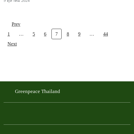
9 ตุลาคม 2024
Prev
1
…
5
6
7
8
9
…
44
Next
Greenpeace Thailand