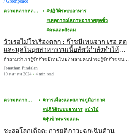
ความหลากหลาย
ปฏิวัติระบบอาหาร
ทางชีวภาพ
เหตุการณ์สภาพอากาศสุดขั้ว
คนและสังคม
วัวเรอไม่ใช่เรื่องตลก : ก๊าซมีเทนจาก เรอ ตด
และมูลในอุตสาหกรรมเนื้อสัตว์กำลังทำให้
สภาพภูมิอากาศวิกฤต
ถ้าถามว่าเรารู้จักก๊าซมีเทนไหม? หลายคนน่าจะรู้จักก๊าซชน…
Jonathan Findalen
10 ตุลาคม 2024
4 min read
ความหลาก
การเมืองและสภาพภูมิอากาศ
หลายทาง
ปฏิวัติระบบอาหาร
ป่าไม้
ชีวภาพ
ฝุ่นข้ามพรมแดน
ชะลอโลกเดือด: การยุติภาวะฉุกเฉินด้าน