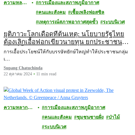
ความหลาก
การเมืองและสภาพภูมิอากาศ
หลายทาง
คนและสังคม
เชื้อเพลิงฟอสซิล
ชีวภาพ
เหตุการณ์สภาพอากาศสุดขั้ว
ระบบนิเวศ
ยุติภาวะโลกเดือดที่ต้นเหตุ: นโยบายรัฐไทย
ต้องเลิกเอื้อฟอกเขียวนายทุน ยกประชาชน
เป็นที่ตั้งรับมือวิกฤตสภาพภูมิอากาศ
การเอื้อประโยชน์ให้กับบรรษัทยักษ์ใหญ่ทำให้ประชาชนกลุ่ม
เ…
Supang Chatuchinda
22 ตุลาคม 2024
11 min read
ความหลาก
การเมืองและสภาพภูมิอากาศ
หลายทาง
คนและสังคม
ชุมชนชายฝั่ง
ป่าไม้
ชีวภาพ
ระบบนิเวศ