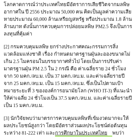
โลกคาดการณ์ว่าประเทศไทยมีอัตราการเสียชีวิตจากมลพิษ
อากาศใน ปี 2556 ประมาณ 50,000 คน คิดเป็นมูลค่าความเสีย
หายประมาณ 60,000 ล้านเหรียญสหรัฐ หรือประมาณ 1.8 ล้าน
ล้านบาท ดังนั้นการควบคุมการปล่อยมลพิษ PM2.5 จึงเป็นการ
ลงทุนที่คุ้มค่า
[2] กรมควบคุมมลพิษ ยกร่างประกาศคณะกรรมการสิ่ง
แวดล้อมแห่งชาติ เรื่อง กำหนดมาตรฐานฝุ่นละอองขนาดไม่
เกิน 2.5 ไมครอนในบรรยากาศทั่วไป โดยเป็นการปรับค่า
มาตรฐานฝุ่น PM 2.5 ใน 2 กรณี คือ ค่าเฉลี่ยราย 24 ชั่วโมง
จาก 50 มคก./ลบ.ม. เป็น 37 มคก./ลบ.ม. และค่าเฉลี่ยรายปี
จาก 25 มคก./ลบ.ม. เป็น 15 มคก./ลบ.ม. ซึ่งเป็นไปตามเป้า
หมายระยะที่ 3 ขององค์การอนามัยโลก (WHO IT-3) ที่แนะนำ
ให้ค่าเฉลี่ย 24 ชั่วโมงเป็น 37.5 มคก./ลบ.ม. และค่าเฉลี่ยรายปี
เป็น 15 มคก./ลบ.ม.
[3] นักวิจัยพบว่ามาตรการควบคุมมลพิษที่เข้มงวดมากจะให้
ผลประโยชน์สูงกว่า โดยมีอัตราส่วนผลประโยชน์ต่อต้นทุน
ระหว่าง 81-222 เท่า และ
การศึกษาในประเทศไทย
พบว่า