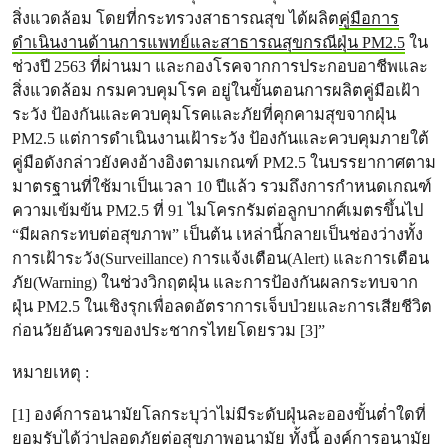
สิ่งแวดล้อม โดยที่กระทรวงสาธารณสุข ได้ผลิต
คู่มือการ
ดำเนินงานด้านการแพทย์และสาธารณสุขกรณีฝุ่น PM2.5
ใน
ช่วงปี 2563 ที่ผ่านมา และกองโรคจากการประกอบอาชีพและ
สิ่งแวดล้อม กรมควบคุมโรค อยู่ในขั้นตอนการผลิตคู่มือเฝ้า
ระวัง ป้องกันและควบคุมโรคและภัยที่คุกคามสุขจากฝุ่น
PM2.5 แต่การดำเนินงานเฝ้าระวัง ป้องกันและควบคุมภายใต้
คู่มือดังกล่าวยังคงอ้างอิงตามเกณฑ์ PM2.5 ในบรรยากาศตาม
มาตรฐานที่ใช้มาเป็นเวลา 10 ปีแล้ว รวมถึงการกำหนดเกณฑ์
ความเข้มข้น PM2.5 ที่ 91 ไมโครกรัมต่อลูกบากศ์เมตรขึ้นไป
“มีผลกระทบต่อสุขภาพ” เป็นต้น เหล่านี้กลายเป็นช่องว่างทั้ง
การเฝ้าระวัง(Surveillance) การแจ้งเตือน(Alert) และการเตือน
ภัย(Warning) ในช่วงวิกฤตฝุ่น และการป้องกันผลกระทบจาก
ฝุ่น PM2.5 ในเชิงรุกเพื่อลดอัตราการเจ็บป่วยและการเสียชีวิต
ก่อนวัยอันควรของประชากรไทยโดยรวม [3]”
หมายเหตุ :
[1] องค์การอนามัยโลกระบุว่าไม่มีระดับฝุ่นละอองขั้นต่ำใดที่
ยอมรับได้ว่าปลอดภัยต่อสุขภาพอนามัย ทั้งนี้ องค์การอนามัย