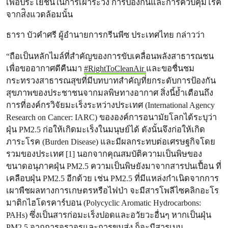
เพื่อประโยชน์ในการเฝ้าระวัง การป้องกันและการควบคุมโรค
จากส่ิงแวดล้อมนั้น
ธารา บัวคำศรี ผู้อำนายการกรีนพีซ ประเทศไทย กล่าวว่า
“ถือเป็นหลักไมล์ที่สำคัญของการขับเคลื่อนพลังสาธารณชน
เพื่อขออากาศดีคืนมา
#RightToCleanAir
และขอชื่นชม
กระทรวงสาธารณสุขที่มีบทบาทสำคัญที่ยกระดับการป้องกัน
สุขภาพของประชาชนจากมลพิษทางอากาศ สิ่งนี้ย้ำเตือนถึง
การที่องค์กรวิจัยมะเร็งระหว่างประเทศ (International Agency
Research on Cancer: IARC) ขององค์การอนามัยโลกได้ระบุว่า
ฝุ่น PM2.5 ก่อให้เกิดมะเร็งในมนุษย์ได้ ดังนั้นจึงก่อให้เกิด
ภาระโรค (Burden Disease) และมีผลกระทบต่อเศรษฐกิจโดย
รวมของประเทศ [1] นอกจากคุณสมบัติความเป็นพิษของ
ขนาดอนุภาคฝุ่น PM2.5 ความเป็นพิษยังมาจากสารปนเปื้อน ที่
เคลือบฝุ่น PM2.5 อีกด้วย เช่น PM2.5 ที่มีแหล่งกำเนิดจากการ
เผาพืชผลทางการเกษตรหรือไฟป่า จะมีสารโพลีไซคลิกอะโร
มาติกไฮโดรคาร์บอน (Polycyclic Aromatic Hydrocarbons:
PAHs) ซึ่งเป็นสารก่อมะเร็งปอดและอวัยวะอื่นๆ หากเป็นฝุ่น
PM2.5 จากการจราจรและการขนส่ง ก็จะมีสารเบน