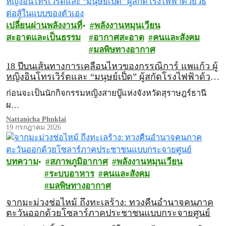
เปลี่ยนผ่านพลังงานที่
พลังงานหมุนเวียน
สะอาดและเป็นธรรม
อากาศสะอาด
คนและสังคม
มลพิษทางอากาศ
18 ปีบนเส้นทางการเคลื่อนไหวของกรรณิการ์ แพแก้ว ผู้
หญิงอินโทรเวิร์ตและ “มนุษย์เป็ด” ผู้สกัดโรงไฟฟ้าด้วย
วิธีต่อสู้ในแบบของตัวเอง
ก่อนจะเป็นนักกิจกรรมหญิงสายบู๊แห่งจังหวัดสุราษฎร์ธานี
ผ…
Nattanicha Phuklai
19 กรกฎาคม 2026
บทความ
สภาพภูมิอากาศ
พลังงานหมุนเวียน
ระบบอาหาร
คนและสังคม
มลพิษทางอากาศ
จากมะม่วงช่อไหม้ ถึงทะเลร้าง: ทวงคืนอำนาจคนภาค
ตะวันออกด้วยโซลาร์ภาคประชาชนแบบกระจายศูนย์