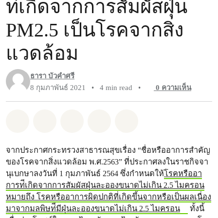
ท่ีเกิดจากการสัมผัสฝุ่น
PM2.5 เป็นโรคจากสิ่ง
แวดล้อม
ธารา บัวคำศรี
8 กุมภาพันธ์ 2021
•
4 min read
•
0
ความเห็น
แชร์ Whatsapp
แชร์ Facebook
แชร์ Twitter
แชร์ Email
Share on Bluesky
จากประกาศกระทรวงสาธารณสุขเรื่อง “ชื่อหรืออาการสำคัญ
ของโรคจากสิ่งแวดล้อม พ.ศ.2563” ที่ประกาศลงในราชกิจจา
นุเบกษาลงวันที่ 1 กุมภาพันธ์ 2564 ซึ่งกำหนดให้
โรคหรืออา
การท่ีเกิดจากการสัมผัสฝุ่นละอองขนาดไม่เกิน 2.5 ไมครอน
หมายถึง โรคหรืออาการผิดปกติที่เกิดขึ้นจากหรือเป็นผลเนื่อง
มาจากมลพิษท่ีมีฝุ่นละอองขนาดไม่เกิน 2.5 ไมครอน
ทั้งนี้