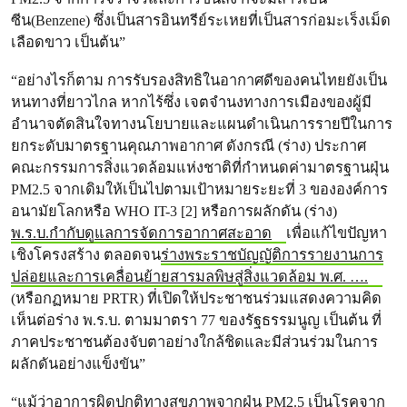
ซีน(Benzene) ซึ่งเป็นสารอินทรีย์ระเหยที่เป็นสารก่อมะเร็งเม็ด
เลือดขาว เป็นต้น”
“อย่างไรก็ตาม การรับรองสิทธิในอากาศดีของคนไทยยังเป็น
หนทางที่ยาวไกล หากไร้ซึ่ง เจตจำนงทางการเมืองของผู้มี
อำนาจตัดสินใจทางนโยบายและแผนดำเนินการรายปีในการ
ยกระดับมาตรฐานคุณภาพอากาศ ดังกรณี (ร่าง) ประกาศ
คณะกรรมการสิ่งแวดล้อมแห่งชาติที่กำหนดค่ามาตรฐานฝุ่น
PM2.5 จากเดิมให้เป็นไปตามเป้าหมายระยะที่ 3 ขององค์การ
อนามัยโลกหรือ WHO IT-3 [2] หรือการผลักดัน (ร่าง)
พ.ร.บ.กำกับดูแลการจัดการอากาศสะอาด
เพื่อแก้ไขปัญหา
เชิงโครงสร้าง ตลอดจน
ร่างพระราชบัญญัติการรายงานการ
ปล่อยและการเคลื่อนย้ายสารมลพิษสู่สิ่งแวดล้อม พ.ศ. ….
(หรือกฏหมาย PRTR) ที่เปิดให้ประชาชนร่วมแสดงความคิด
เห็นต่อร่าง พ.ร.บ. ตามมาตรา 77 ของรัฐธรรมนูญ เป็นต้น ที่
ภาคประชาชนต้องจับตาอย่างใกล้ชิดและมีส่วนร่วมในการ
ผลักดันอย่างแข็งขัน”
“แม้ว่าอาการผิดปกติทางสุขภาพจากฝุ่น PM2.5 เป็นโรคจาก