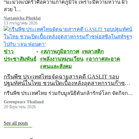
“มะม่วงแปดริ้วคือความภาคภูมิใจ เพราะมีความหวาน ผิว
สวย ไ…
Nattanicha Phuklai
13 กรกฎาคม 2026
ข่าว
สภาพภูมิอากาศ
พลาสติก
ประชาสัมพันธ์
พลังงานหมุนเวียน
อากาศสะอาด
คนและสังคม
กรีนพีซ ประเทศไทยจัดฉายสารคดี GASLIT รอบ
ปฐมทัศน์ในไทย ชวนเปิดเบื้องหลังอุตสาหกรรมก๊าซ
ฟอสซิลในสหัรฐฯ ไปกับ ‘เจน ฟอนดา’
กรีนพีซ ประเทศไทย ร่วมกับมูลนิธิต้นกล้ารักษ์โลก จัดกิจก…
Greenpeace Thailand
20 มิถุนายน 2026
See all posts