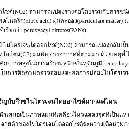
ไซด์(NO2) สามารถแปลงร่างต่อโดยรวมกับสารชนิด
ไนตริก(nitric acid) ฝุ่นละออง(particulate matter
เรียกว่า peroxyacyl nitrates(PANs)
ย์ ไนโตรเจนไดออกไซด์(NO2) สามารถแปลงกลับเป็
ิดโอโซน(O3) มลพิษทางอากาศที่ตามมา ด้วยเหตุที่
ักยภาพสูงในการสร้างมลพิษขั้นทุติยภูมิ(secondary po
ในการติดตามตรวจสอบและลดการปล่อยไนโตรเจ
ิญกับก๊าซไนโตรเจนไดออกไซด์มากแค่ไหน
นำเสนอเป็นภาพแผนที่เคลื่อนไหวแสดงจุดที่เป็นแห
ายตัวของไนโตรเจนไดออกไซด์ระหว่างเดือนกุมภาพ