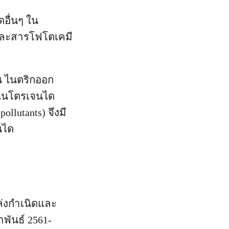
อื่นๆ ใน
) และสารโฟโตเคมี
น ไนตริกออก
 ไนโตรเจนได
llutants) จึงมี
นได
ล่งกำเนิดและ
ันธ์ 2561-