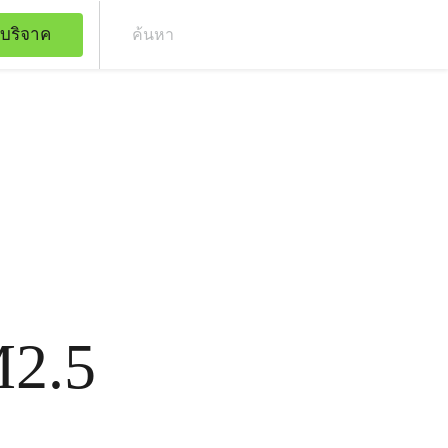
บริจาค
ค้น
M2.5