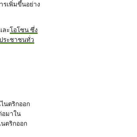
รเพิ่มขึ้นอย่าง
 และ
โอโซน ซึ่ง
ประชาชนทั่ว
นไนตริกออก
ต่อมาใน
ไนตริกออก