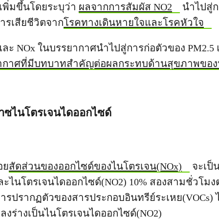
ี่เพิ่มขึ้นโดยระบุว่า
ผลจากการสัมผัส NO2
นำไปสู่กา
ารเสียชีวิตจาก
โรคทางเดินหายใจและโรคหัวใจ
และ NOx ในบรรยากาศนำไปสู่การก่อตัวของ PM2.5
ากาศที่มีบทบาทสำคัญต่อผลกระทบด้านสุขภาพของ
ก๊าซไนโตรเจนไดออกไซด์
อย
สัดส่วนของออกไซด์ของไนโตรเจน(NOx)
จะเป็
และไนโตรเจนไดออกไซด์(NO2) 10%
สองสามชั่วโมง
รปรากฏตัวของสารประกอบอินทรีย์ระเหย(VOCs) 
ปลงร่างเป็นไนโตรเจนไดออกไซด์(NO2)