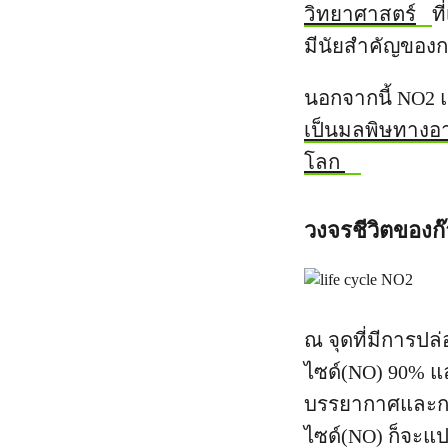
วิทยาศาสตร์
ท
มีนัยสำคัญของก
นอกจากนี้ NO2 
เป็นมลพิษทางอ
โลก
วงจรชีวิตของ
ณ จุดที่มีการปล่
ไซด์(NO) 90% 
บรรยากาศและกา
ไซด์(NO) ก็จะแ