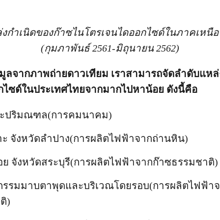
ล่งกำเนิดของก๊าซไนโตรเจนไดออกไซด์ในภาคเหนื
(กุมภาพันธ์ 2561-มิถุนายน 2562)
อมูลจากภาพถ่ายดาวเทียม เราสามารถจัดลำดับแหล่
ไซด์ในประเทศไทยจากมากไปหาน้อย ดังนี้คือ
และปริมณฑล(การคมนาคม)
ะ จังหวัดลำปาง(การผลิตไฟฟ้าจากถ่านหิน)
ย จังหวัดสระบุรี(การผลิตไฟฟ้าจากก๊าซธรรมชาติ)
กรรมมาบตาพุดและบริเวณโดยรอบ(การผลิตไฟฟ้าจ
ติ)