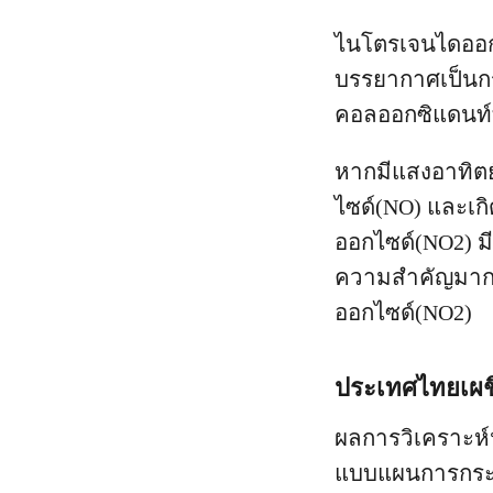
ไนโตรเจนไดออก
บรรยากาศเป็นกรด
คอลออกซิแดนท์ที่
หากมีแสงอาทิต
ไซด์(NO) และเก
ออกไซด์(NO2) มีศ
ความสำคัญมาก
ออกไซด์(NO2)
ประเทศไทยเผช
ผลการวิเคราะห์
แบบแผนการกระจ