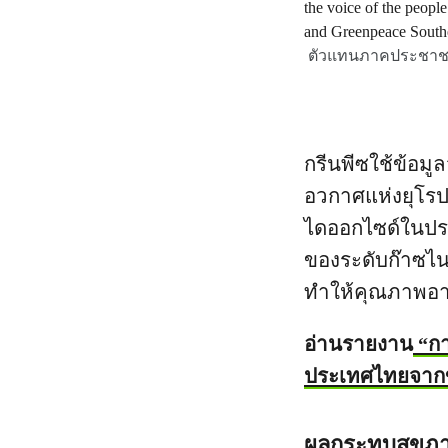
ตัวแทนภาคประชาชนรว
กรีนพีซใช้ข้อมู
อวกาศแห่งยุโรป(
ไดออกไซด์ในประเ
ของระดับก๊าซไน
ทำให้คุณภาพอ
อ่านรายงาน
“กา
ประเทศไทยจากข
ผลกระทบสุขภ