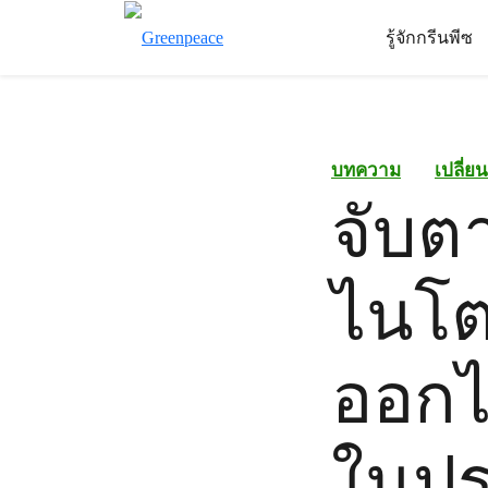
รู้จักกรีนพีซ
บทความ
เปลี่ย
จับต
ไนโ
ออกไซ
ในป