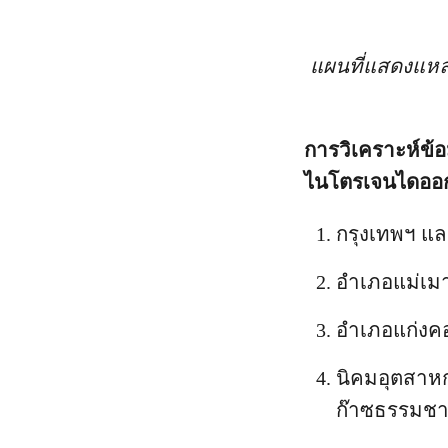
แผนที่แสดงแห
การวิเคราะห์ข้
ไนโตรเจนไดออก
กรุงเทพฯ 
อำเภอแม่เมา
อำเภอแก่งคอ
นิคมอุตสาห
ก๊าซธรรมชา